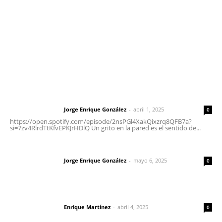
Oficinas Generales: Av. Independencia #355, Tepic,
Nayarit
Letras del Director
Letras del director | Un grito en la pared
Jorge Enrique González
-
abril 1, 2025
Letras del director
0
https://open.spotify.com/episode/2nsPGl4XakQixzrq8QFB7a?
si=7zv4RlrdTtKfvEPKJrHDlQ Un grito en la pared es el sentido de...
Las vacas de Huajimic
Jorge Enrique González
-
mayo 6, 2025
Letras del director
0
El peatón y la ciudad
Enrique Martínez
-
abril 4, 2025
Letras del director
0