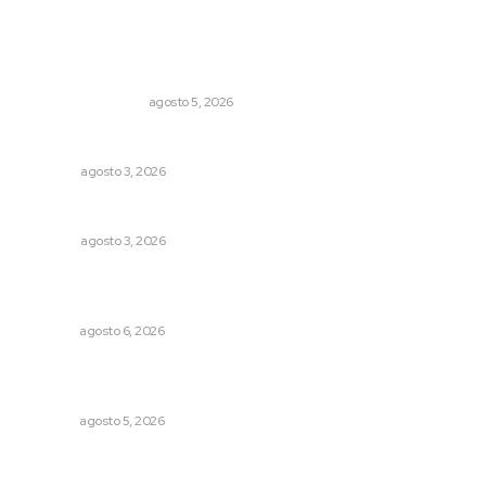
Lo más popular
Ráfagas citadinas
MONITOR POLÍTICO
agosto 5, 2026
Galope
OPINIÓN
agosto 3, 2026
Las razones y los días por definir
OPINIÓN
agosto 3, 2026
Culpa Jalisco a Nayarit por falla del transporte
integrado
NAYARIT
agosto 6, 2026
Establecen precio de garantía para ganado en
Compostela
NAYARIT
agosto 5, 2026