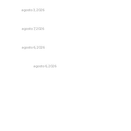
Tradicional
NAYARIT
agosto 3, 2026
Las exportaciones y la inseguridad
OPINIÓN
agosto 7, 2026
Agosto, la hora de definirse
OPINIÓN
agosto 6, 2026
En el país de las corrupciones
LA SERPENTINA
agosto 6, 2026
Archivo mensual
agosto 2026
julio 2026
junio 2026