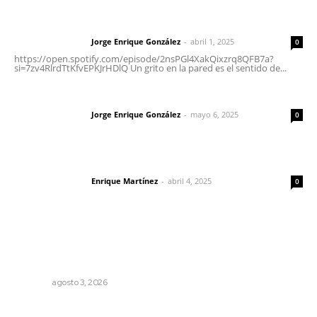
Letras del director | Un grito en la pared
Jorge Enrique González
-
abril 1, 2025
Letras del director
0
https://open.spotify.com/episode/2nsPGl4XakQixzrq8QFB7a?
si=7zv4RlrdTtKfvEPKJrHDlQ Un grito en la pared es el sentido de...
Las vacas de Huajimic
Jorge Enrique González
-
mayo 6, 2025
Letras del director
0
El peatón y la ciudad
Enrique Martínez
-
abril 4, 2025
Letras del director
0
Lo más popular
Destinan 87 millones a obras de infraestructura en tres
municipios
NAYARIT
agosto 3, 2026
Promueven saberes ancestrales en la ruta Potrero