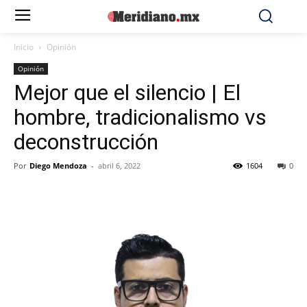
Inicio
Opinión
Opinión
Mejor que el silencio | El
hombre, tradicionalismo vs
deconstrucción
Por
Diego Mendoza
-
abril 6, 2022
1604
0