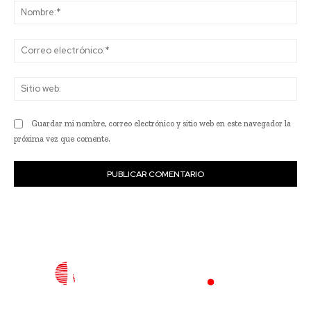
No
Co
ele
Sit
we
Guardar mi nombre, correo electrónico y sitio web en este navegador la
próxima vez que comente.