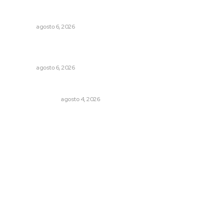
Alertan sobre riesgos de acoso en redes sociales
NAYARIT
agosto 6, 2026
Modernizan infraestructura para la comercialización del
maíz nayarita
NAYARIT
agosto 6, 2026
Edición impresa 04 de agosto de 2026
EDICIÓN IMPRESA
agosto 4, 2026
Archivo mensual
agosto 2026
julio 2026
junio 2026
mayo 2026