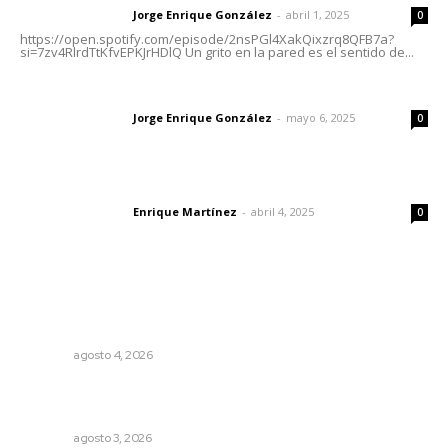
Jorge Enrique González
-
abril 1, 2025
Letras del director
0
https://open.spotify.com/episode/2nsPGl4XakQixzrq8QFB7a?
si=7zv4RlrdTtKfvEPKJrHDlQ Un grito en la pared es el sentido de...
Las vacas de Huajimic
Jorge Enrique González
-
mayo 6, 2025
Letras del director
0
El peatón y la ciudad
Enrique Martínez
-
abril 4, 2025
Letras del director
0
Lo más popular
Reportan buen comportamiento ciudadano durante
periodo vacacional
NAYARIT
agosto 4, 2026
Fortalecen atención social con nuevas sedes para la
niñez nayarita
NAYARIT
agosto 3, 2026