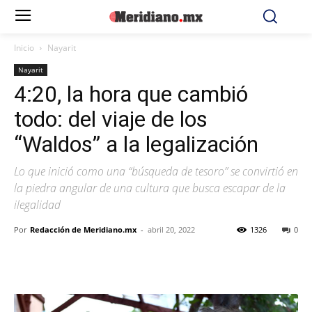
Inicio
Nayarit
Nayarit
4:20, la hora que cambió
todo: del viaje de los
“Waldos” a la legalización
Lo que inició como una “búsqueda de tesoro” se convirtió en
la piedra angular de una cultura que busca escapar de la
ilegalidad
Por
Redacción de Meridiano.mx
-
abril 20, 2022
1326
0