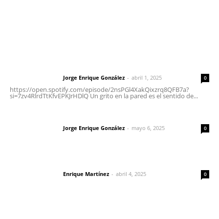
Letras del Director
Letras del director | Un grito en la pared
Jorge Enrique González
-
abril 1, 2025
Letras del director
0
https://open.spotify.com/episode/2nsPGl4XakQixzrq8QFB7a?
si=7zv4RlrdTtKfvEPKJrHDlQ Un grito en la pared es el sentido de...
Las vacas de Huajimic
Jorge Enrique González
-
mayo 6, 2025
Letras del director
0
El peatón y la ciudad
Enrique Martínez
-
abril 4, 2025
Letras del director
0
Lo más popular