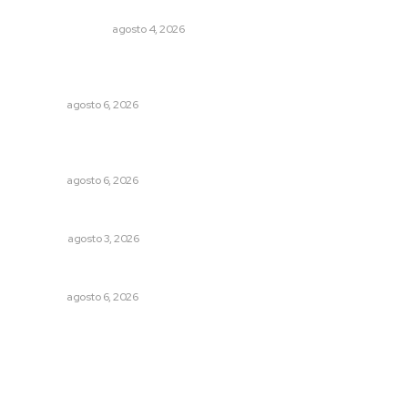
Edición impresa 04 de agosto de 2026
EDICIÓN IMPRESA
agosto 4, 2026
Muere Raúl Lucachín, el brujo de Jomulco que le dijo no
al diablo
NAYARIT
agosto 6, 2026
Instalarán puntos de revisión contra pilotos
alcoholizados
NAYARIT
agosto 6, 2026
Más orden en las precampañas
OPINIÓN
agosto 3, 2026
Niegan que hayan encontrado drogas en el anexo Zion
NAYARIT
agosto 6, 2026
Archivo mensual