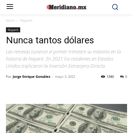
Inicio
Nayarit
Nayarit
Nunca tantos dólares
Las remesas tuvieron el primer trimestre su máximo en la
historia de Nayarit. En 2021 los residentes en Estados
Unidos triplicaron la Inversión Extranjera Directa.
Por
Jorge Enrique González
-
mayo 3, 2022
1340
0