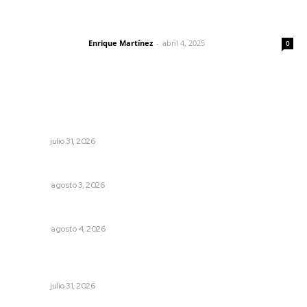
El peatón y la ciudad
Enrique Martínez
-
abril 4, 2025
Letras del director
0
Lo más popular
Invierten 340 millones de pesos en conservación de
carreteras federales
NAYARIT
julio 31, 2026
Más orden en las precampañas
OPINIÓN
agosto 3, 2026
El crimen organizado nos daña
OPINIÓN
agosto 4, 2026
Apuesta la UAN por una transformación sostenible
mediante ciencia e innovación tecnológica
NAYARIT
julio 31, 2026