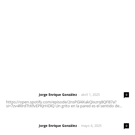
Contáctanos
meridianoredacción@gmail.com
Tels. 3112143809 | 3112103211
Oficinas Generales: Av. Independencia #355, Tepic,
Nayarit
Letras del Director
Letras del director | Un grito en la pared
Jorge Enrique González
-
abril 1, 2025
Letras del director
0
https://open.spotify.com/episode/2nsPGl4XakQixzrq8QFB7a?
si=7zv4RlrdTtKfvEPKJrHDlQ Un grito en la pared es el sentido de...
Las vacas de Huajimic
Jorge Enrique González
-
mayo 6, 2025
Letras del director
0