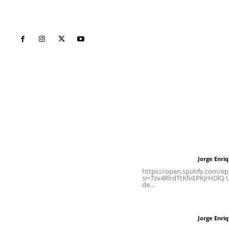
Inicio
Nayarit
Naciona
Contáctanos
Letras del Di
meridianoredacción@gmail.com
Letras del director
Jorge Enri
Letras del director
Tels. 3112143809 | 3112103211
https://open.spotify.com/
si=7zv4RlrdTtKfvEPKJrHDlQ Un
de...
Oficinas Generales: Av.
Independencia #355, Tepic,
Las vacas de Huaj
Nayarit
Jorge Enri
Letras del director