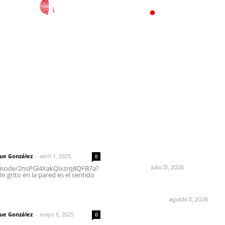
l
Policiaca
Opinión
Deportes
Edición Impresa
S
rector
Lo más popular
Fortalecen coordinación pa
 | Un grito en la pared
consolidar el Sistema Unive
de Salud
que González
-
abril 1, 2025
0
NAYARIT
julio 31, 2026
episode/2nsPGl4XakQixzrq8QFB7a?
 grito en la pared es el sentido
Autócrata, con distancia
imic
OTRAS VOCES
agosto 3, 2026
que González
-
mayo 6, 2025
0
Exigen adaptar fechas de 