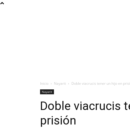
Inicio
Nayarit
Doble viacrucis tener un hijo en pris
Nayarit
Doble viacrucis t
prisión