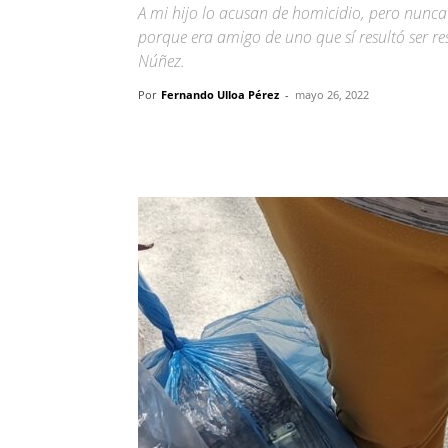
A mi hijo lo acusan de homicidio, pero nunca
porque era amigo de uno que sí resultó ser r
Núñez.
Por
Fernando Ulloa Pérez
-
mayo 26, 2022