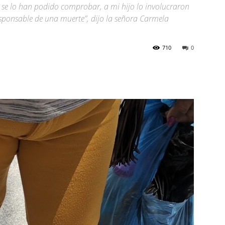
 se lo han podido comprobar, a mi hijo lo involucraron
esponsable de una muerte”, dijo la señora Carmela
710
0