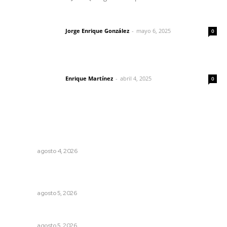
Las vacas de Huajimic
Jorge Enrique González
-
mayo 6, 2025
Letras del director
0
El peatón y la ciudad
Enrique Martínez
-
abril 4, 2025
Letras del director
0
Lo más popular
Urgen a municipios a formalizar comités de protección
civil
NAYARIT
agosto 4, 2026
Lluvias y maleantes dañaron planteles en distintos
municipios de Nayarit
NAYARIT
agosto 5, 2026
Nacen venados cola blanca en Parque Tachií
NAYARIT
agosto 5, 2026