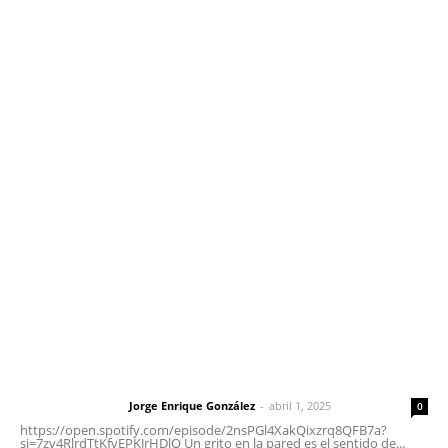
Edición Impresa
Sociales
Meridiano Vallarta
Contáctanos
meridianoredacción@gmail.com
Tels. 3112143809 | 3112103211
Oficinas Generales: Av. Independencia #355, Tepic,
Nayarit
Letras del Director
Letras del director | Un grito en la pared
Jorge Enrique González
-
abril 1, 2025
Letras del director
0
https://open.spotify.com/episode/2nsPGl4XakQixzrq8QFB7a?
si=7zv4RlrdTtKfvEPKJrHDlQ Un grito en la pared es el sentido de...