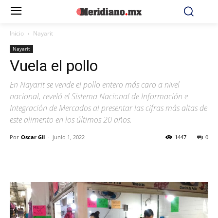
Inicio
Nayarit
Nayarit
Vuela el pollo
En Nayarit se vende el pollo entero más caro a nivel
nacional, reveló el Sistema Nacional de Información e
Integración de Mercados al presentar las cifras más altas de
este alimento en los últimos 20 años.
Por
Oscar Gil
-
junio 1, 2022
1447
0