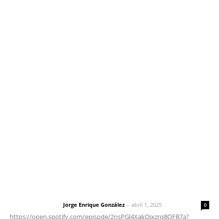
Inicio
Nayarit
Nacional
Policiaca
Opinión
Deportes
Edición Impresa
Sociales
Meridiano Vallarta
Contáctanos
meridianoredacción@gmail.com
Tels. 3112143809 | 3112103211
Oficinas Generales: Av. Independencia #355, Tepic,
Nayarit
Letras del Director
Letras del director | Un grito en la pared
Jorge Enrique González
-
abril 1, 2025
Letras del director
0
https://open.spotify.com/episode/2nsPGl4XakQixzrq8QFB7a?