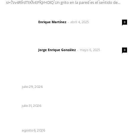
si=7zv4RlrdTtKfvEPKJrHDlQ Un grito en la pared es el sentido de...
El peatón y la ciudad
Enrique Martínez
-
abril 4, 2025
Letras del director
0
Las vacas de Huajimic
Jorge Enrique González
-
mayo 6, 2025
Letras del director
0
Lo más popular
Saneando las finanzas públicas
OPINIÓN
julio 29, 2026
Inicia curso de verano en Escuela Superior de Música
NAYARIT
julio 31, 2026
Inician acciones de prevención ante presencia de
cocodrilos
NAYARIT
agosto 6, 2026