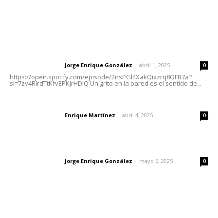
Letras del Director
Letras del director | Un grito en la pared
Jorge Enrique González
-
abril 1, 2025
Letras del director
0
https://open.spotify.com/episode/2nsPGl4XakQixzrq8QFB7a?
si=7zv4RlrdTtKfvEPKJrHDlQ Un grito en la pared es el sentido de...
El peatón y la ciudad
Enrique Martínez
-
abril 4, 2025
Letras del director
0
Las vacas de Huajimic
Jorge Enrique González
-
mayo 6, 2025
Letras del director
0
Lo más popular
El crimen organizado nos daña