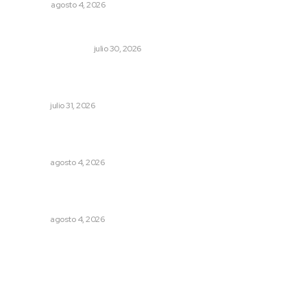
OPINIÓN
agosto 4, 2026
Dicen que el SAT está perdonando multas
MONITOR POLÍTICO
julio 30, 2026
Impulsan competitividad turística mediante diálogo
directo en Santa María
NAYARIT
julio 31, 2026
Reportan buen comportamiento ciudadano durante
periodo vacacional
NAYARIT
agosto 4, 2026
General con 40 años de carrera asume la Guardia
Nacional
NAYARIT
agosto 4, 2026
Archivo mensual