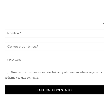
Comentario:
No
Co
ele
Sit
we
Guardar mi nombre, correo electrónico y sitio web en este navegador la
próxima vez que comente.