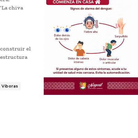
“La chiva
construir el
aestructura
Víboras