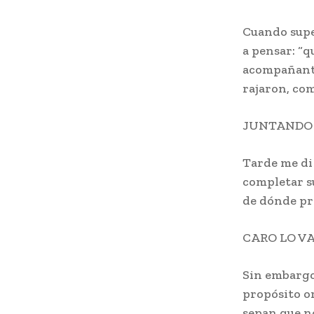
Cuando supe
a pensar: “q
acompañantes
rajaron, co
JUNTANDO
Tarde me di
completar s
de dónde pro
CARO LO VA
Sin embargo,
propósito o
sepan que n