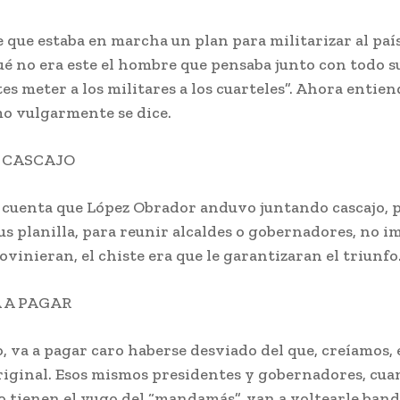
 que estaba en marcha un plan para militarizar al paí
ué no era este el hombre que pensaba junto con todo s
 meter a los militares a los cuarteles”. Ahora entien
mo vulgarmente se dice.
 CASCAJO
 cuenta que López Obrador anduvo juntando cascajo, 
us planilla, para reunir alcaldes o gobernadores, no 
vinieran, el chiste era que le garantizaran el triunfo
 A PAGAR
 va a pagar caro haberse desviado del que, creíamos, 
riginal. Esos mismos presidentes y gobernadores, cua
o tienen el yugo del “mandamás”, van a voltearle band