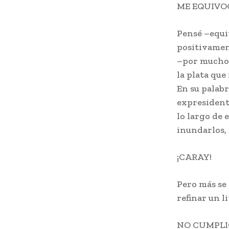
ME EQUIV
Pensé –equi
positivament
–por mucho–
la plata que
En su palabr
expresidente
lo largo de 
inundarlos, 
¡CARAY!
Pero más se 
refinar un l
NO CUMPLI