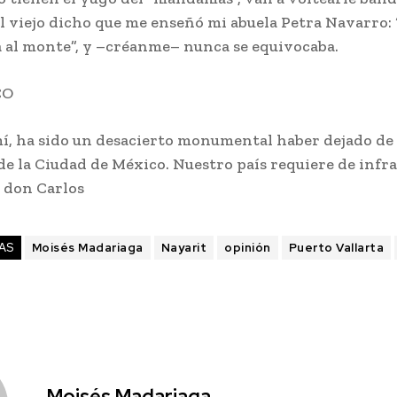
l viejo dicho que me enseñó mi abuela Petra Navarro: 
a al monte”, y –créanme– nunca se equivocaba.
CO
mí, ha sido un desacierto monumental haber dejado de 
de la Ciudad de México. Nuestro país requiere de infr
e don Carlos
AS
Moisés Madariaga
Nayarit
opinión
Puerto Vallarta
Moisés Madariaga