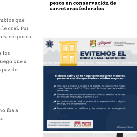
pesos en conservación de
carreteras federales
ambios que
e creí. Fui
ra sé que es
 los
luego que a
apaz de
no iba a
e.