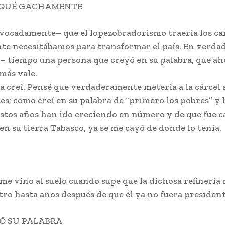
OQUÉ GACHAMENTE
vocadamente– que el lopezobradorismo traería los c
e necesitábamos para transformar el país. En verdad l
 tiempo una persona que creyó en su palabra, que aho
 más vale.
a creí. Pensé que verdaderamente metería a la cárcel a
s; como creí en su palabra de “primero los pobres” y 
estos años han ido creciendo en número y de que fue c
en su tierra Tabasco, ya se me cayó de donde lo tenía.
me vino al suelo cuando supe que la dichosa refinería 
itro hasta años después de que él ya no fuera president
Ó SU PALABRA