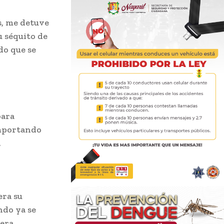
s, me detuve
u séquito de
do que se
para
importando
.
era su
ndo ya se
era.