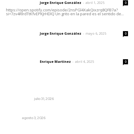
Jorge Enrique González
-
abril 1, 2025
Letras del director
0
https://open.spotify.com/episode/2nsPGl4XakQixzrq8QFB7a?
si=7zv4RlrdTtKfvEPKJrHDlQ Un grito en la pared es el sentido de...
Las vacas de Huajimic
Jorge Enrique González
-
mayo 6, 2025
Letras del director
0
El peatón y la ciudad
Enrique Martínez
-
abril 4, 2025
Letras del director
0
Lo más popular
Cerrar todos los anexos
LA SERPENTINA
julio 31, 2026
Caen ingresos por remesas durante el primer semestre
NAYARIT
agosto 3, 2026
Reportan buen comportamiento ciudadano durante