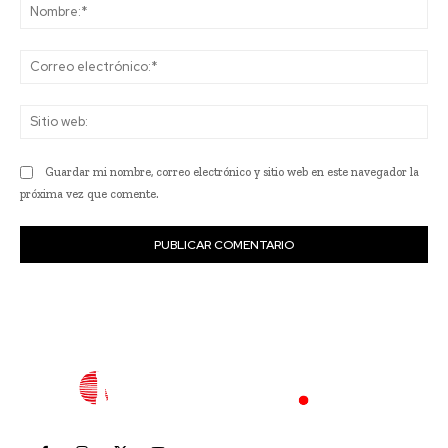
No
Co
ele
Sit
we
Guardar mi nombre, correo electrónico y sitio web en este navegador la
próxima vez que comente.