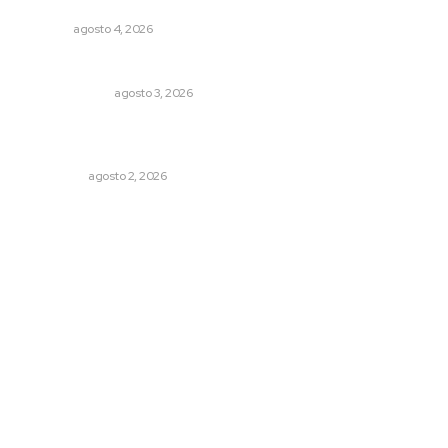
periodo vacacional
NAYARIT
agosto 4, 2026
¿Son los anexos males necesarios?
LA SERPENTINA
agosto 3, 2026
Madrugada de terror en Tepic: borrachas provocan
aparatoso accidente y huye
POLICIACA
agosto 2, 2026
Archivo mensual
agosto 2026
julio 2026
junio 2026
mayo 2026
abril 2026