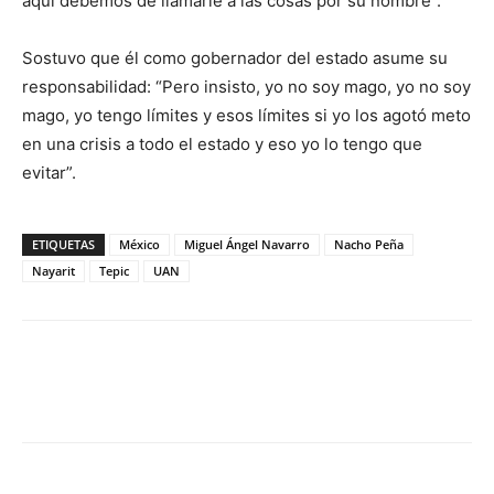
aquí debemos de llamarle a las cosas por su nombre”.
Sostuvo que él como gobernador del estado asume su
responsabilidad: “Pero insisto, yo no soy mago, yo no soy
mago, yo tengo límites y esos límites si yo los agotó meto
en una crisis a todo el estado y eso yo lo tengo que
evitar”.
ETIQUETAS
México
Miguel Ángel Navarro
Nacho Peña
Nayarit
Tepic
UAN