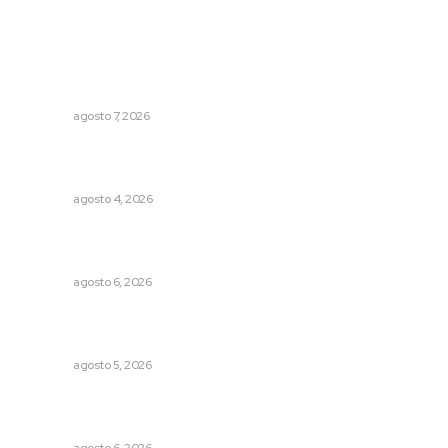
Lo más popular
Fortalecen vínculos entre sector educativo y gobierno
de Nayarit
NAYARIT
agosto 7, 2026
Fomentan salud integral mediante cultura de la
lactancia materna
NAYARIT
agosto 4, 2026
Podrán artistas obtener título por experiencia
profesional sobresaliente
NAYARIT
agosto 6, 2026
Liquidación en ingenio de Puga se ejecuta a 985 pesos
por tonelada
NAYARIT
agosto 5, 2026
Inician acciones de prevención ante presencia de
cocodrilos