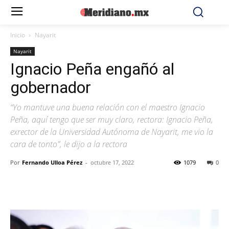
Inicio
Nayarit
Nayarit
Ignacio Peña engañó al
gobernador
“Yo mantuve una buena relación con el maestro Ignacio
Peña, aquí tengo que ser muy claro, rectora: Ignacio Peña,
exrector de la Universidad Autónoma de Nayarit, me vio la
cara de tonto”, le dijo a la rectora
Por
Fernando Ulloa Pérez
-
octubre 17, 2022
1079
0