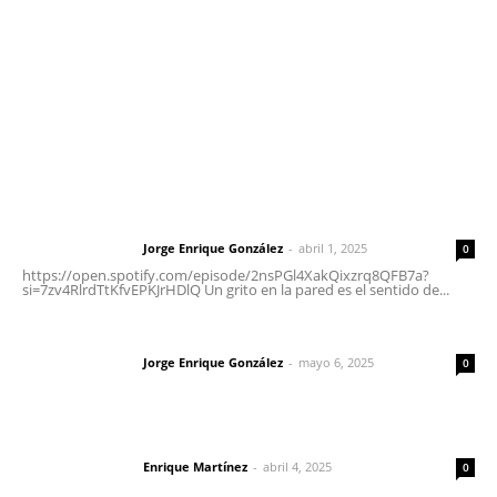
Oficinas Generales: Av. Independencia #355, Tepic,
Nayarit
Letras del Director
Letras del director | Un grito en la pared
Jorge Enrique González
-
abril 1, 2025
Letras del director
0
https://open.spotify.com/episode/2nsPGl4XakQixzrq8QFB7a?
si=7zv4RlrdTtKfvEPKJrHDlQ Un grito en la pared es el sentido de...
Las vacas de Huajimic
Jorge Enrique González
-
mayo 6, 2025
Letras del director
0
El peatón y la ciudad
Enrique Martínez
-
abril 4, 2025
Letras del director
0