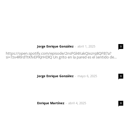
Nayarit
Letras del Director
Letras del director | Un grito en la pared
Jorge Enrique González
-
abril 1, 2025
Letras del director
0
https://open.spotify.com/episode/2nsPGl4XakQixzrq8QFB7a?
si=7zv4RlrdTtKfvEPKJrHDlQ Un grito en la pared es el sentido de...
Las vacas de Huajimic
Jorge Enrique González
-
mayo 6, 2025
Letras del director
0
El peatón y la ciudad
Enrique Martínez
-
abril 4, 2025
Letras del director
0
Lo más popular