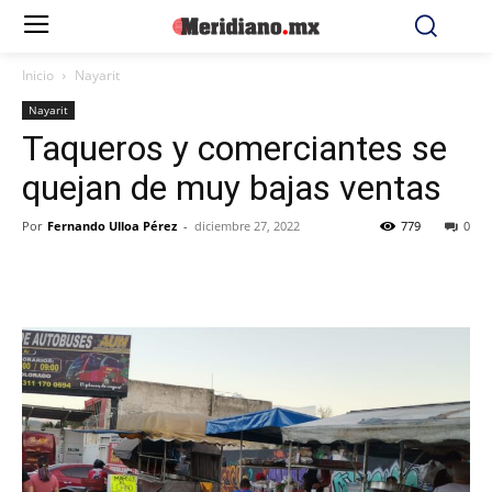
Inicio
Nayarit
Nayarit
Taqueros y comerciantes se
quejan de muy bajas ventas
Por
Fernando Ulloa Pérez
-
diciembre 27, 2022
779
0