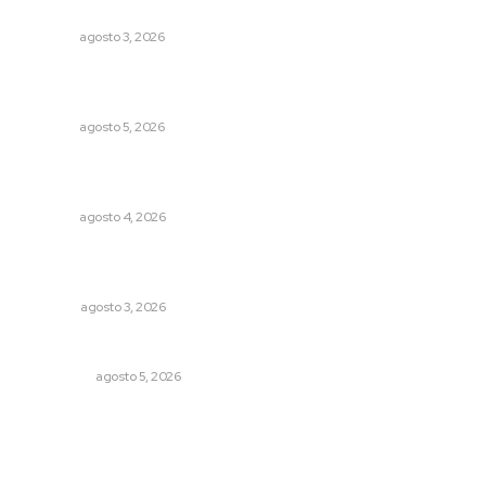
Entregan nuevo domo escolar en San Juan de Abajo
NAYARIT
agosto 3, 2026
Reafirma DIF Nayarit atención directa a comunidades
vulnerables
NAYARIT
agosto 5, 2026
Urgen a municipios a formalizar comités de protección
civil
NAYARIT
agosto 4, 2026
El ser humano ―vivo y difunto― es como un soplo,
como una sombra que pasa
OPINIÓN
agosto 3, 2026
Árboles aplastan casas y camioneta en Tepic
POLICIACA
agosto 5, 2026
Archivo mensual