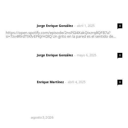
Letras del Director
Letras del director | Un grito en la pared
Jorge Enrique González
-
abril 1, 2025
Letras del director
0
https://open.spotify.com/episode/2nsPGl4XakQixzrq8QFB7a?
si=7zv4RlrdTtKfvEPKJrHDlQ Un grito en la pared es el sentido de...
Las vacas de Huajimic
Jorge Enrique González
-
mayo 6, 2025
Letras del director
0
El peatón y la ciudad
Enrique Martínez
-
abril 4, 2025
Letras del director
0
Lo más popular
Autócrata, con distancia
OTRAS VOCES
agosto 3, 2026