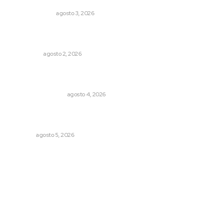
Policías municipales adultas
LA SERPENTINA
agosto 3, 2026
Madrugada de terror en Tepic: borrachas provocan
aparatoso accidente y huye
POLICIACA
agosto 2, 2026
Pensiones absorben un tercio de lo que gasta el
gobierno
MONITOR POLÍTICO
agosto 4, 2026
Explican origen científico de inundaciones en Tepic y
Xalisco
NAYARIT
agosto 5, 2026
Archivo mensual
agosto 2026
julio 2026