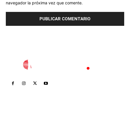
navegador la próxima vez que comente.
Inicio
Nayarit
Nacional
Policiaca
Opinión
Deportes
Edición Impresa
Sociales
Meridiano Vallarta
Contáctanos