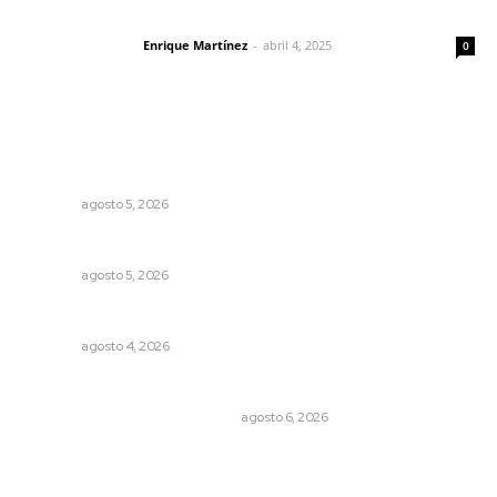
El peatón y la ciudad
Enrique Martínez
-
abril 4, 2025
Letras del director
0
Lo más popular
Perdió todo por las drogas, pero logró recuperar a su
familia
NAYARIT
agosto 5, 2026
Alertan de ciberdelincuentes a través de QR falsos
NAYARIT
agosto 5, 2026
Nayarit, en alerta por los accidentes viales
NAYARIT
agosto 4, 2026
Cuando el río suena, ¿quién escucha?
EL ATAQUE DE LOS QUE OBSERVAN
agosto 6, 2026
Ocho jornaleros heridos en accidente en la carretera
Compostela-San Blas