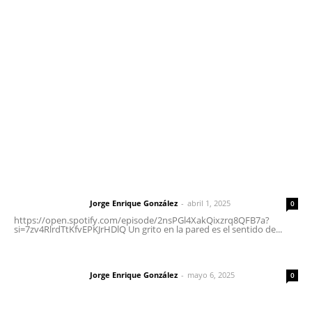
meridianoredacción@gmail.com
Tels. 3112143809 | 3112103211
Oficinas Generales: Av. Independencia #355, Tepic,
Nayarit
Letras del Director
Letras del director | Un grito en la pared
Jorge Enrique González
-
abril 1, 2025
Letras del director
0
https://open.spotify.com/episode/2nsPGl4XakQixzrq8QFB7a?
si=7zv4RlrdTtKfvEPKJrHDlQ Un grito en la pared es el sentido de...
Las vacas de Huajimic
Jorge Enrique González
-
mayo 6, 2025
Letras del director
0