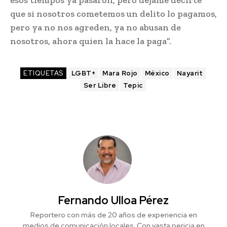
esos tiempos ya pasaron, pero déjame decirte
que si nosotros cometemos un delito lo pagamos,
pero ya no nos agreden, ya no abusan de
nosotros, ahora quien la hace la paga”.
ETIQUETAS
LGBT+
Mara Rojo
México
Nayarit
Ser Libre
Tepic
Fernando Ulloa Pérez
Reportero con más de 20 años de experiencia en
medios de comunicación locales. Con vasta pericia en