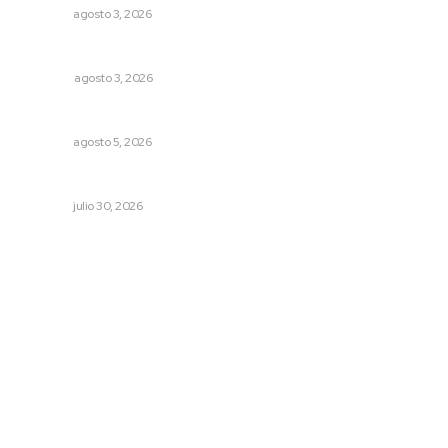
NAYARIT
agosto 3, 2026
Las razones y los días por definir
OPINIÓN
agosto 3, 2026
Alertan de ciberdelincuentes a través de QR falsos
NAYARIT
agosto 5, 2026
Denuncia Teresa Nava aislamiento crítico en la sierra
NAYARIT
julio 30, 2026
Archivo mensual
agosto 2026
julio 2026
junio 2026
mayo 2026