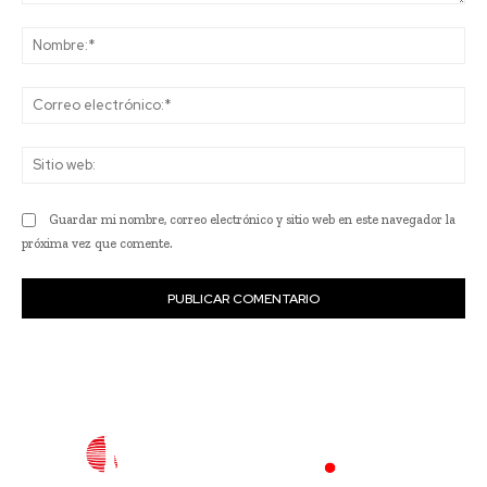
Comentario:
No
Co
ele
Sit
we
Guardar mi nombre, correo electrónico y sitio web en este navegador la
próxima vez que comente.