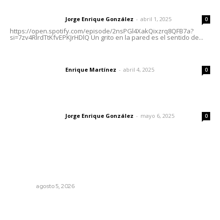
Letras del director | Un grito en la pared
Jorge Enrique González
-
abril 1, 2025
Letras del director
0
https://open.spotify.com/episode/2nsPGl4XakQixzrq8QFB7a?
si=7zv4RlrdTtKfvEPKJrHDlQ Un grito en la pared es el sentido de...
El peatón y la ciudad
Enrique Martínez
-
abril 4, 2025
Letras del director
0
Las vacas de Huajimic
Jorge Enrique González
-
mayo 6, 2025
Letras del director
0
Lo más popular
Reafirma DIF Nayarit atención directa a comunidades
vulnerables
NAYARIT
agosto 5, 2026
Promueven riqueza natural y rituales ancestrales en el
municipio de Ruiz