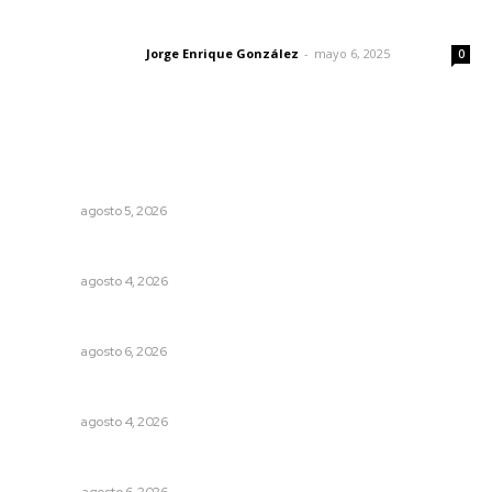
Las vacas de Huajimic
Jorge Enrique González
-
mayo 6, 2025
Letras del director
0
Lo más popular
Liquidación en ingenio de Puga se ejecuta a 985 pesos
por tonelada
NAYARIT
agosto 5, 2026
Invitan a descubrir riqueza cultural en ruta Entre Canales
NAYARIT
agosto 4, 2026
Niegan que hayan encontrado drogas en el anexo Zion
NAYARIT
agosto 6, 2026
Nayarit, en alerta por los accidentes viales
NAYARIT
agosto 4, 2026
Probables resultados en gubernaturas
OPINIÓN
agosto 6, 2026