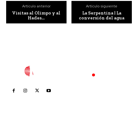
Artículo anterior
Artículo siguiente
Visitas al Olimpo y al
La Serpentina | La
Hades…
conversión del agua
Inicio
Nayarit
Nacional
Policiaca
Opinión
Deportes
Edición Impresa
Sociales
Meridiano Vallarta
Contáctanos