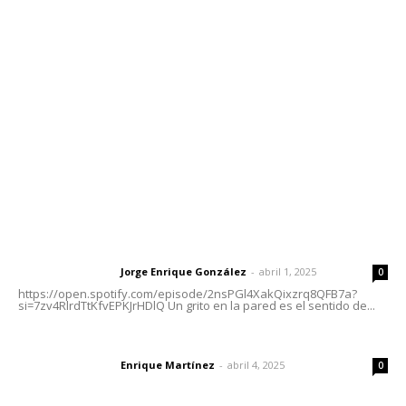
meridianoredacción@gmail.com
Tels. 3112143809 | 3112103211
Oficinas Generales: Av. Independencia #355, Tepic,
Nayarit
Letras del Director
Letras del director | Un grito en la pared
Jorge Enrique González
-
abril 1, 2025
Letras del director
0
https://open.spotify.com/episode/2nsPGl4XakQixzrq8QFB7a?
si=7zv4RlrdTtKfvEPKJrHDlQ Un grito en la pared es el sentido de...
El peatón y la ciudad
Enrique Martínez
-
abril 4, 2025
Letras del director
0