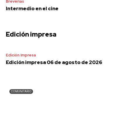
Breverías
Intermedio en el cine
Edición impresa
Edición Impresa
Edición impresa 06 de agosto de 2026
COMUNITARIO
Lo de Lamedo | ¡Un legado de lucha y resistencia
en el camino hacia la Independencia y la
Revolución!
abril 13, 2025