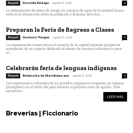
Doreida Zúñiga
-
agosto 6, 2026
Nayarit
0
La delimitación de áreas de riesgo en cuerpos de agua de la entidad busca
reducir la interacción entre la población y la fauna silvestre....
Preparan la Feria de Regreso a Clases
Gustavo Vargas
-
agosto 6, 2026
Nayarit
0
La organización comercial en el corazón de la capital nayarita prepara la
instalación de un espacio dedicado al abasto de insumos educativos para
el...
Celebrarán feria de lenguas indígenas
Redacción de Meridiano.mx
-
agosto 6, 2026
Nayarit
0
Las expresiones culturales de los pueblos originarios ocuparán un espacio
protagónico en el norte del país durante el próximo mes de agosto. Este
encuentro...
LEER MÁS
Breverías | Ficcionario