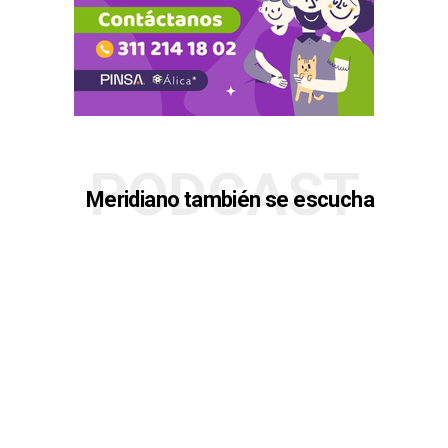
PODCAST
Meridiano también se escucha