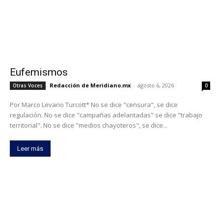
Eufemismos
Redacción de Meridiano.mx
-
agosto 6, 2026
Otras Voces
0
Por Marco Levario Turcott* No se dice "censura", se dice
regulación. No se dice "campañas adelantadas" se dice "trabajo
territorial". No se dice "medios chayoteros", se dice...
Leer más