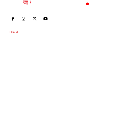
Inicio
Nayarit
Nacional
Policiaca
Opinión
Deportes
Edición Impresa
Sociales
Meridiano Vallarta
Contáctanos
meridianoredacción@gmail.com
Tels. 3112143809 | 3112103211
Oficinas Generales: Av. Independencia #355, Tepic,
Nayarit
Letras del Director