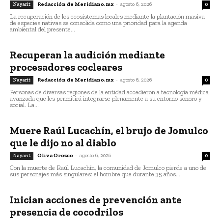
Redacción de Meridiano.mx
-
agosto 6, 2026
Nayarit
0
La recuperación de los ecosistemas locales mediante la plantación masiva
de especies nativas se consolida como una prioridad para la agenda
ambiental del presente...
Recuperan la audición mediante
procesadores cocleares
Redacción de Meridiano.mx
-
agosto 6, 2026
Nayarit
0
Personas de diversas regiones de la entidad accedieron a tecnología médica
avanzada que les permitirá integrarse plenamente a su entorno sonoro y
social. La...
Muere Raúl Lucachín, el brujo de Jomulco
que le dijo no al diablo
Oliva Orozco
-
agosto 6, 2026
Nayarit
0
Con la muerte de Raúl Lucachín, la comunidad de Jomulco pierde a uno de
sus personajes más singulares: el hombre que durante 35 años...
Inician acciones de prevención ante
presencia de cocodrilos