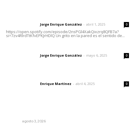
Letras del director | Un grito en la pared
Jorge Enrique González
-
abril 1, 2025
Letras del director
0
https://open.spotify.com/episode/2nsPGl4XakQixzrq8QFB7a?
si=7zv4RlrdTtKfvEPKJrHDlQ Un grito en la pared es el sentido de...
Las vacas de Huajimic
Jorge Enrique González
-
mayo 6, 2025
Letras del director
0
El peatón y la ciudad
Enrique Martínez
-
abril 4, 2025
Letras del director
0
Lo más popular
Caen ingresos por remesas durante el primer semestre
NAYARIT
agosto 3, 2026
Capacitan para respaldar la lactancia materna