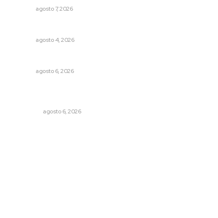
NAYARIT
agosto 7, 2026
Llueve menos durante inicio de temporal
NAYARIT
agosto 4, 2026
Preparan la Feria de Regreso a Clases
NAYARIT
agosto 6, 2026
Mecánico estrella vehículo que acababa de reparar en la
Tepic-Mazatlán
POLICIACA
agosto 6, 2026
Archivo mensual
agosto 2026
julio 2026
junio 2026