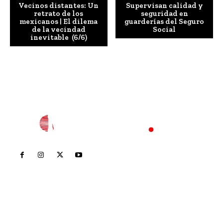
Vecinos distantes: Un
Supervisan calidad y
retrato de los
seguridad en
mexicanos | El dilema
guarderías del Seguro
de la vecindad
Social
inevitable (6/6)
Inicio
Nayarit
Nacional
Policiaca
Opinión
Deportes
Edición Impresa
Sociales
Meridiano Vallarta