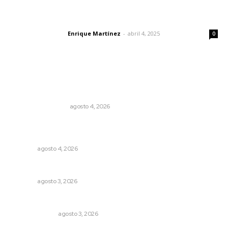
El peatón y la ciudad
Enrique Martínez
-
abril 4, 2025
Letras del director
0
Lo más popular
Pensiones absorben un tercio de lo que gasta el
gobierno
MONITOR POLÍTICO
agosto 4, 2026
Intensifican sustitución de rejillas y desazolve por
temporal
NAYARIT
agosto 4, 2026
Caen ingresos por remesas durante el primer semestre
NAYARIT
agosto 3, 2026
¿Son los anexos males necesarios?
LA SERPENTINA
agosto 3, 2026