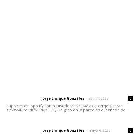
Contáctanos
meridianoredacción@gmail.com
Tels. 3112143809 | 3112103211
Oficinas Generales: Av. Independencia #355, Tepic,
Nayarit
Letras del Director
Letras del director | Un grito en la pared
Jorge Enrique González
-
abril 1, 2025
Letras del director
0
https://open.spotify.com/episode/2nsPGl4XakQixzrq8QFB7a?
si=7zv4RlrdTtKfvEPKJrHDlQ Un grito en la pared es el sentido de...
Las vacas de Huajimic
Jorge Enrique González
-
mayo 6, 2025
Letras del director
0