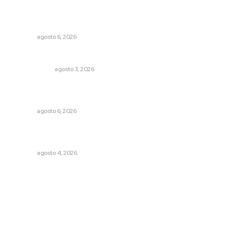
Alistarán alerta sísmica en teléfonos celulares durante
simulacro nacional
NAYARIT
agosto 6, 2026
Autócrata, con distancia
OTRAS VOCES
agosto 3, 2026
Podrán artistas obtener título por experiencia
profesional sobresaliente
NAYARIT
agosto 6, 2026
Aclara Marakame tarifas y programas de apoyo para
rehabilitación
NAYARIT
agosto 4, 2026
Archivo mensual
agosto 2026