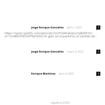
Letras del Director
Letras del director | Un grito en la pared
Jorge Enrique González
-
abril 1, 2025
Letras del director
0
https://open.spotify.com/episode/2nsPGl4XakQixzrq8QFB7a?
si=7zv4RlrdTtKfvEPKJrHDlQ Un grito en la pared es el sentido de...
Las vacas de Huajimic
Jorge Enrique González
-
mayo 6, 2025
Letras del director
0
El peatón y la ciudad
Enrique Martínez
-
abril 4, 2025
Letras del director
0
Lo más popular
Cuando el río suena, ¿quién escucha?
EL ATAQUE DE LOS QUE OBSERVAN
agosto 6, 2026