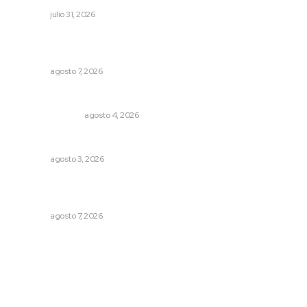
NAYARIT
julio 31, 2026
Convoca Universidad Autónoma de Nayarit a certamen
nacional de arte
NAYARIT
agosto 7, 2026
Edición impresa 04 de agosto de 2026
EDICIÓN IMPRESA
agosto 4, 2026
Busca CECAN a los mejores cortometrajes nayaritas
NAYARIT
agosto 3, 2026
Promueven ruta deportiva y ecoturismo en la Sierra del
Café
NAYARIT
agosto 7, 2026
Archivo mensual