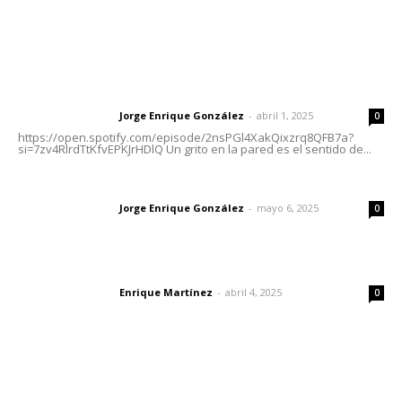
Letras del Director
Letras del director | Un grito en la pared
Jorge Enrique González
-
abril 1, 2025
Letras del director
0
https://open.spotify.com/episode/2nsPGl4XakQixzrq8QFB7a?
si=7zv4RlrdTtKfvEPKJrHDlQ Un grito en la pared es el sentido de...
Las vacas de Huajimic
Jorge Enrique González
-
mayo 6, 2025
Letras del director
0
El peatón y la ciudad
Enrique Martínez
-
abril 4, 2025
Letras del director
0
Lo más popular
Impulsan planeación estratégica para detonar turismo
en los municipios