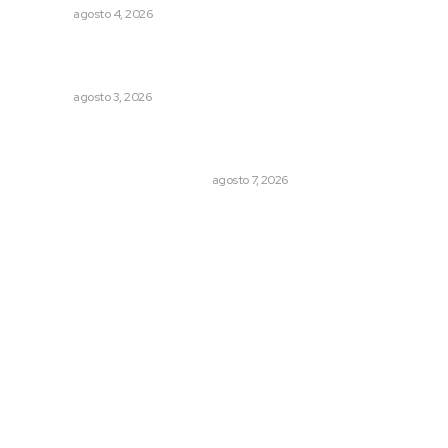
NAYARIT
agosto 4, 2026
Advierten inconsistencia en reparación del daño por
delito de corrupción de menores
NAYARIT
agosto 3, 2026
La Princesa Mololoa y el tóxico que se convirtió en
volcán
LA HISTORIA TAMBIÉN ES NOTICIA
agosto 7, 2026
Archivo mensual
agosto 2026
julio 2026
junio 2026
mayo 2026
abril 2026