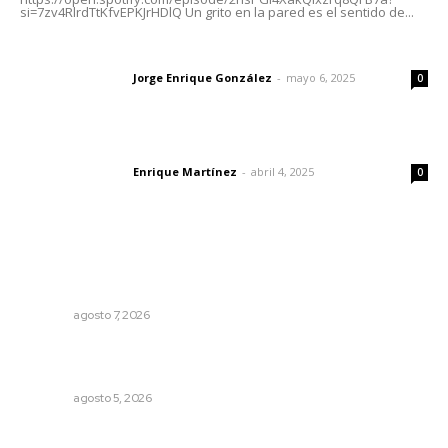
si=7zv4RlrdTtKfvEPKJrHDlQ Un grito en la pared es el sentido de...
Las vacas de Huajimic
Jorge Enrique González
-
mayo 6, 2025
Letras del director
0
El peatón y la ciudad
Enrique Martínez
-
abril 4, 2025
Letras del director
0
Lo más popular
Fortalecen vínculos entre sector educativo y gobierno
de Nayarit
NAYARIT
agosto 7, 2026
Recuperan milenario sello ritual de la cultura Aztatlán en
Nayarit
NAYARIT
agosto 5, 2026
Analizan impacto de adicciones en la salud mental