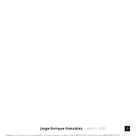
Inicio
Nayarit
Nacional
Policiaca
Opinión
Deportes
Edición Impresa
Sociales
Meridiano Vallarta
Contáctanos
meridianoredacción@gmail.com
Tels. 3112143809 | 3112103211
Oficinas Generales: Av. Independencia #355, Tepic,
Nayarit
Letras del Director
Letras del director | Un grito en la pared
Jorge Enrique González
-
abril 1, 2025
Letras del director
0
https://open.spotify.com/episode/2nsPGl4XakQixzrq8QFB7a?