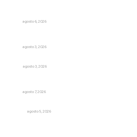
Promueven igualdad de derechos para personas con
discapacidad
NAYARIT
agosto 6, 2026
Destinan 87 millones a obras de infraestructura en tres
municipios
NAYARIT
agosto 3, 2026
Las razones y los días por definir
OPINIÓN
agosto 3, 2026
Vinculan a sector artesanal con la actividad turística
estatal
NAYARIT
agosto 7, 2026
Árboles aplastan casas y camioneta en Tepic
POLICIACA
agosto 5, 2026
Archivo mensual