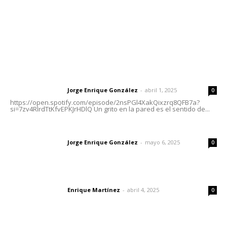
Nayarit
Letras del Director
Letras del director | Un grito en la pared
Jorge Enrique González
-
abril 1, 2025
Letras del director
0
https://open.spotify.com/episode/2nsPGl4XakQixzrq8QFB7a?
si=7zv4RlrdTtKfvEPKJrHDlQ Un grito en la pared es el sentido de...
Las vacas de Huajimic
Jorge Enrique González
-
mayo 6, 2025
Letras del director
0
El peatón y la ciudad
Enrique Martínez
-
abril 4, 2025
Letras del director
0
Lo más popular