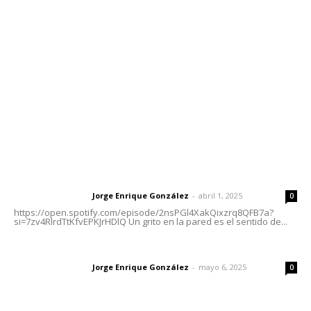
meridianoredacción@gmail.com
Tels. 3112143809 | 3112103211
Oficinas Generales: Av. Independencia #355, Tepic,
Nayarit
Letras del Director
Letras del director | Un grito en la pared
Jorge Enrique González
-
abril 1, 2025
Letras del director
0
https://open.spotify.com/episode/2nsPGl4XakQixzrq8QFB7a?
si=7zv4RlrdTtKfvEPKJrHDlQ Un grito en la pared es el sentido de...
Las vacas de Huajimic
Jorge Enrique González
-
mayo 6, 2025
Letras del director
0