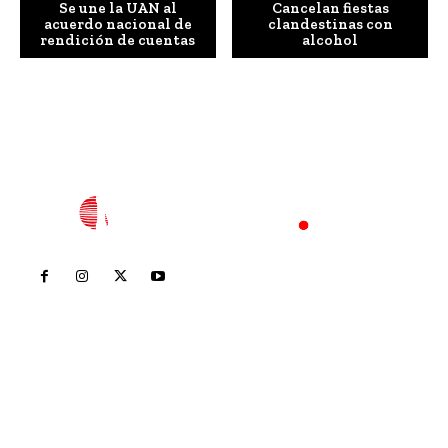
Se une la UAN al
Cancelan fiestas
acuerdo nacional de
clandestinas con
rendición de cuentas
alcohol
Inicio
Nayarit
Nacional
Policiaca
Opinión
Deportes
Edición Impresa
Sociales
Meridiano Vallarta
Contáctanos