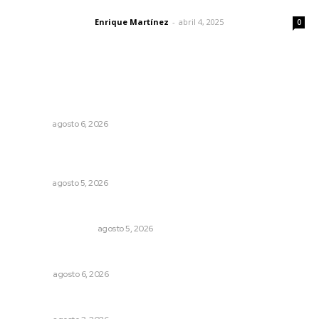
El peatón y la ciudad
Enrique Martínez
-
abril 4, 2025
Letras del director
0
Lo más popular
Promueven igualdad de derechos para personas con
discapacidad
NAYARIT
agosto 6, 2026
Destinarán más de 152 millones de pesos en becas Rita
Cetina
NAYARIT
agosto 5, 2026
Ráfagas citadinas
MONITOR POLÍTICO
agosto 5, 2026
Agosto, la hora de definirse
OPINIÓN
agosto 6, 2026
Más orden en las precampañas