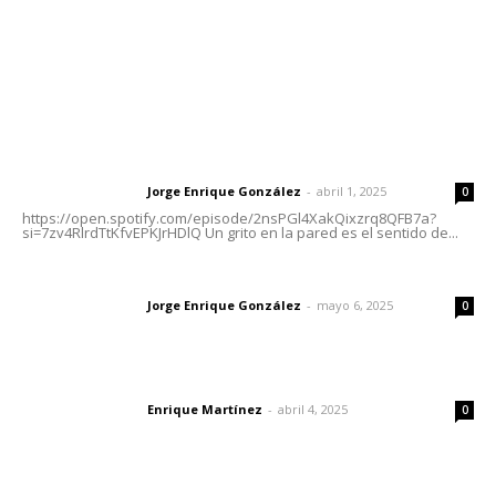
Nayarit
Letras del Director
Letras del director | Un grito en la pared
Jorge Enrique González
-
abril 1, 2025
Letras del director
0
https://open.spotify.com/episode/2nsPGl4XakQixzrq8QFB7a?
si=7zv4RlrdTtKfvEPKJrHDlQ Un grito en la pared es el sentido de...
Las vacas de Huajimic
Jorge Enrique González
-
mayo 6, 2025
Letras del director
0
El peatón y la ciudad
Enrique Martínez
-
abril 4, 2025
Letras del director
0
Lo más popular