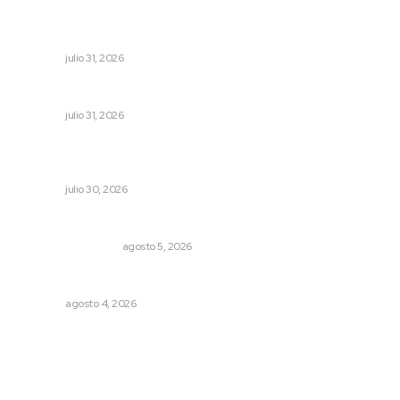
Exigen jubilados del IMSS devolución de sus ahorros
retenidos por las AFORES
NAYARIT
julio 31, 2026
Inicia curso de verano en Escuela Superior de Música
NAYARIT
julio 31, 2026
Celebran identidad estatal con gala del Ballet Nuevo
Nayarit
NAYARIT
julio 30, 2026
Ráfagas citadinas
MONITOR POLÍTICO
agosto 5, 2026
Analizan impacto de adicciones en la salud mental
NAYARIT
agosto 4, 2026
Archivo mensual