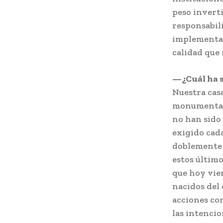
peso invert
responsabil
implementar
calidad que
—¿Cuál ha s
Nuestra casa
monumentale
no han sido
exigido cada
doblemente 
estos último
que hoy vier
nacidos del 
acciones co
las intencio