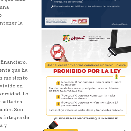
 una
o
ntener la
financiero,
enta que ha
ón me siento
 vivido en
versidad. Lo
esultados
ación. Son
s íntegra de
a y