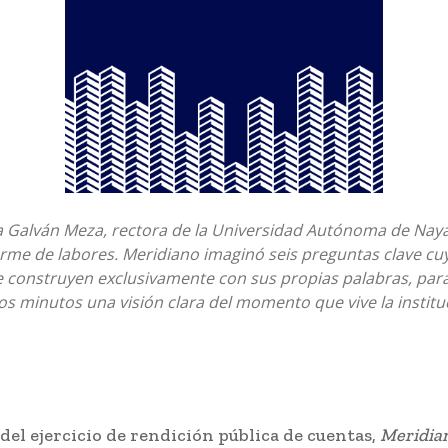
a Galván Meza, rectora de la Universidad Autónoma de Naya
orme de labores. Meridiano imaginó seis preguntas clave cu
 construyen exclusivamente con sus propias palabras, para
os minutos una visión clara del momento que vive la institu
el ejercicio de rendición pública de cuentas,
Meridia