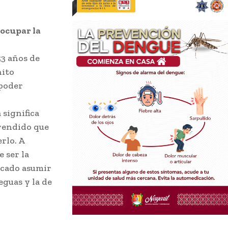
 ocupar la
53 años de
hito
 poder
significa
rendido que
rlo. A
 ser la
ficado asumir
eguas y la de