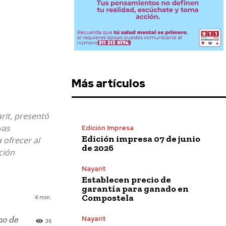
Más artículos
rit, presentó
yas
Edición Impresa
Edición impresa 07 de junio
 ofrecer al
de 2026
ción
Nayarit
Establecen precio de
garantía para ganado en
Compostela
4
min.
no de
Nayarit
36