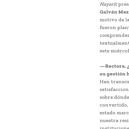
Nayarit
pres
Galván Mez
motivo de la
fueron plant
comprender 
textualment
este miércol
—Rectora, ¿
su gestión 
Han transcur
satisfaccion
sobre dónde
convertido,
estado marc
nuestra res
institucione