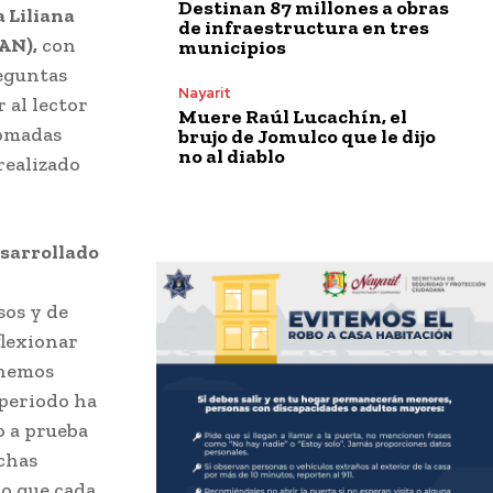
Destinan 87 millones a obras
 Liliana
de infraestructura en tres
UAN)
,
con
municipios
reguntas
Nayarit
 al lector
Muere Raúl Lucachín, el
tomadas
brujo de Jomulco que le dijo
no al diablo
realizado
esarrollado
sos y de
flexionar
 hemos
 periodo ha
o a prueba
chas
do que cada