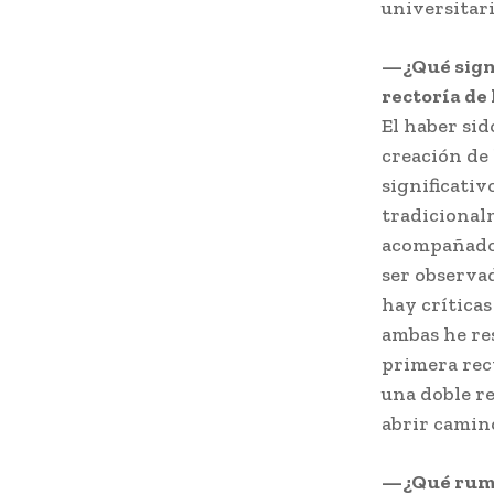
universitari
—¿Qué signi
rectoría de
El haber sid
creación de 
significativ
tradicional
acompañado 
ser observa
hay críticas
ambas he res
primera rect
una doble re
abrir camino
—¿Qué rumbo