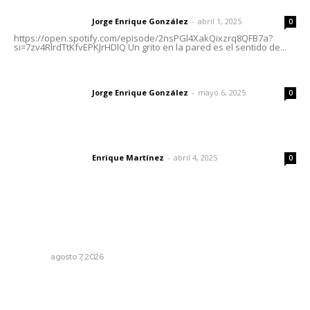
Letras del director | Un grito en la pared
Jorge Enrique González
-
abril 1, 2025
Letras del director
0
https://open.spotify.com/episode/2nsPGl4XakQixzrq8QFB7a?
si=7zv4RlrdTtKfvEPKJrHDlQ Un grito en la pared es el sentido de...
Las vacas de Huajimic
Jorge Enrique González
-
mayo 6, 2025
Letras del director
0
El peatón y la ciudad
Enrique Martínez
-
abril 4, 2025
Letras del director
0
Lo más popular
Reconocen a jóvenes por impulsar proyectos
comunitarios
NAYARIT
agosto 7, 2026
El ser humano ―vivo y difunto― es como un soplo,
como una sombra que pasa