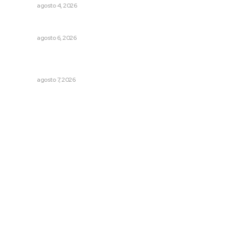
NAYARIT
agosto 4, 2026
Niegan que hayan encontrado drogas en el anexo Zion
NAYARIT
agosto 6, 2026
Impulsan proyectos productivos con créditos a tasa
cero de interés
NAYARIT
agosto 7, 2026
Archivo mensual
agosto 2026
julio 2026
junio 2026
mayo 2026
abril 2026
marzo 2026