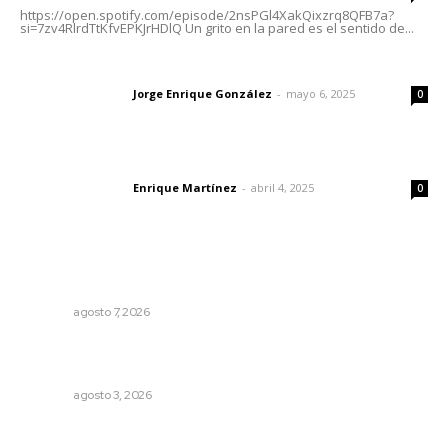
https://open.spotify.com/episode/2nsPGl4XakQixzrq8QFB7a?
si=7zv4RlrdTtKfvEPKJrHDlQ Un grito en la pared es el sentido de...
Las vacas de Huajimic
Jorge Enrique González
-
mayo 6, 2025
Letras del director
0
El peatón y la ciudad
Enrique Martínez
-
abril 4, 2025
Letras del director
0
Lo más popular
Concluye registro de fichas para la UT
NAYARIT
agosto 7, 2026
Fortalecen atención social con nuevas sedes para la
niñez nayarita
NAYARIT
agosto 3, 2026
Llueve menos durante inicio de temporal