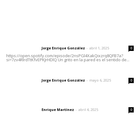
Letras del Director
Letras del director | Un grito en la pared
Jorge Enrique González
-
abril 1, 2025
Letras del director
0
https://open.spotify.com/episode/2nsPGl4XakQixzrq8QFB7a?
si=7zv4RlrdTtKfvEPKJrHDlQ Un grito en la pared es el sentido de...
Las vacas de Huajimic
Jorge Enrique González
-
mayo 6, 2025
Letras del director
0
El peatón y la ciudad
Enrique Martínez
-
abril 4, 2025
Letras del director
0
Lo más popular