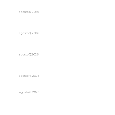
Promueven descuentos en recargos y facilidades para
contratos de agua
NAYARIT
agosto 6, 2026
Destinan 87 millones a obras de infraestructura en tres
municipios
NAYARIT
agosto 3, 2026
Vinculan a sector artesanal con la actividad turística
estatal
NAYARIT
agosto 7, 2026
Fomentan salud integral mediante cultura de la
lactancia materna
NAYARIT
agosto 4, 2026
Los cambios en la política
OPINIÓN
agosto 6, 2026
Archivo mensual