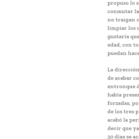
propuso lo s
conmutar la 
no traigan 
limpiar los
gustaría qu
edad, con to
puedan hacer
La direcció
de acabar co
entronque de
había presen
forzadas, po
de los tres 
acabó la per
decir que ya
30 días se a