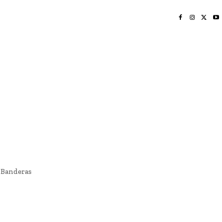
INICIO
NAYARIT
NACIONAL
POLICIACA
OPINIÓN
DEPORTES
EDICIÓN IMPRESA
SOCIALES
MERIDIANO VALLARTA
 Banderas