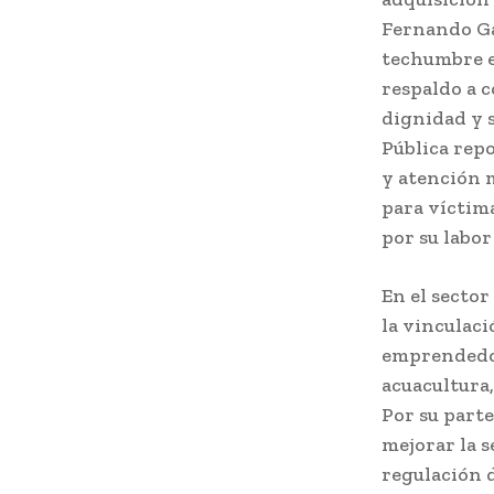
Fernando Ga
techumbre e
respaldo a 
dignidad y s
Pública repo
y atención 
para víctima
por su labor
En el secto
la vinculaci
emprendedor
acuacultura,
Por su part
mejorar la 
regulación d