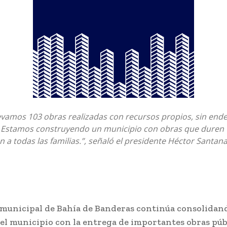
evamos 103 obras realizadas con recursos propios, sin end
 Estamos construyendo un municipio con obras que duren t
n a todas las familias.”, señaló el presidente Héctor Santan
 municipal de Bahía de Banderas continúa consolidand
el municipio con la entrega de importantes obras públ