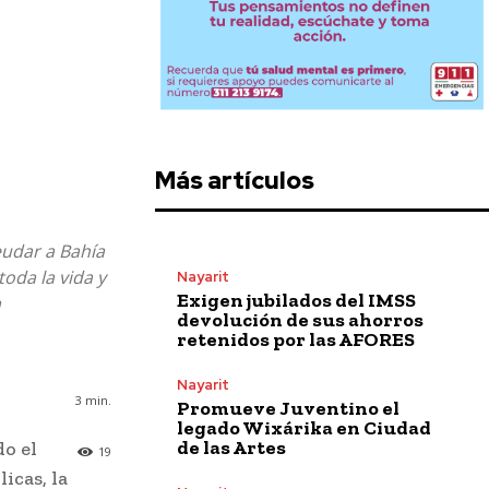
Más artículos
eudar a Bahía
oda la vida y
Nayarit
Exigen jubilados del IMSS
a
devolución de sus ahorros
retenidos por las AFORES
Nayarit
3
min.
Promueve Juventino el
legado Wixárika en Ciudad
de las Artes
o el
19
icas, la