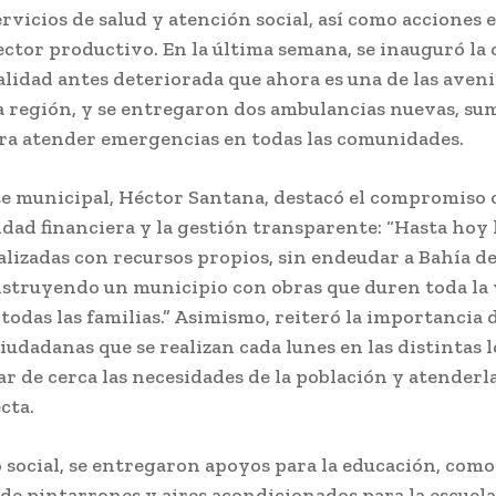
rvicios de salud y atención social, así como acciones 
ector productivo. En la última semana, se inauguró la 
alidad antes deteriorada que ahora es una de las aven
la región, y se entregaron dos ambulancias nuevas, s
ra atender emergencias en todas las comunidades.
te municipal, Héctor Santana, destacó el compromiso 
idad financiera y la gestión transparente: “Hasta hoy
alizadas con recursos propios, sin endeudar a Bahía d
struyendo un municipio con obras que duren toda la 
 todas las familias.” Asimismo, reiteró la importancia d
iudadanas que se realizan cada lunes en las distintas l
r de cerca las necesidades de la población y atenderl
cta.
 social, se entregaron apoyos para la educación, como
de pintarrones y aires acondicionados para la escuel