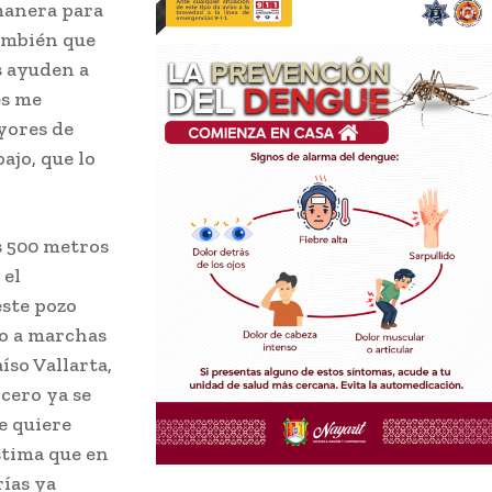
 manera para
también que
s ayuden a
es me
yores de
ajo, que lo
s 500 metros
 el
este pozo
do a marchas
íso Vallarta,
rcero ya se
e quiere
estima que en
rías ya