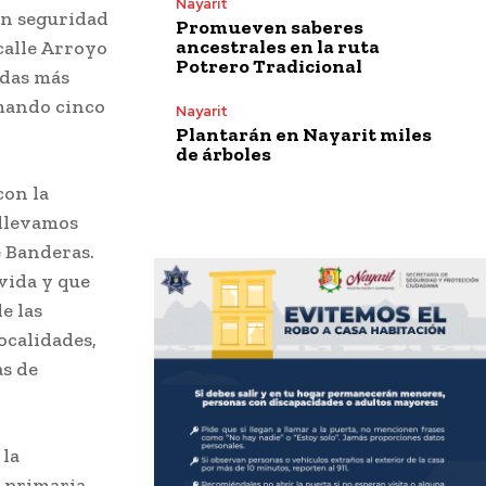
Nayarit
en seguridad
Promueven saberes
ancestrales en la ruta
calle Arroyo
Potrero Tradicional
idas más
umando cinco
Nayarit
Plantarán en Nayarit miles
de árboles
con la
 llevamos
e Banderas.
vida y que
e las
ocalidades,
as de
 la
a primaria