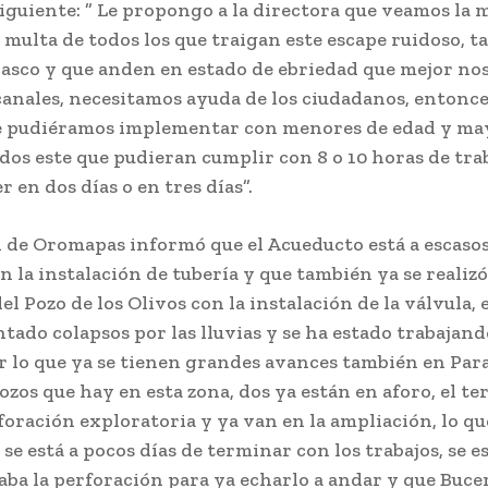
iguiente: ” Le propongo a la directora que veamos la
multa de todos los que traigan este escape ruidoso, 
casco y que anden en estado de ebriedad que mejor no
 canales, necesitamos ayuda de los ciudadanos, entonc
e pudiéramos implementar con menores de edad y ma
dos este que pudieran cumplir con 8 o 10 horas de trab
 en dos días o en tres días”.
n de Oromapas informó que el Acueducto está a escaso
n la instalación de tubería y que también ya se realizó
l Pozo de los Olivos con la instalación de la válvula, 
tado colapsos por las lluvias y se ha estado trabajan
r lo que ya se tienen grandes avances también en Para
pozos que hay en esta zona, dos ya están en aforo, el te
foración exploratoria y ya van en la ampliación, lo qu
 se está a pocos días de terminar con los trabajos, se 
caba la perforación para ya echarlo a andar y que Buce