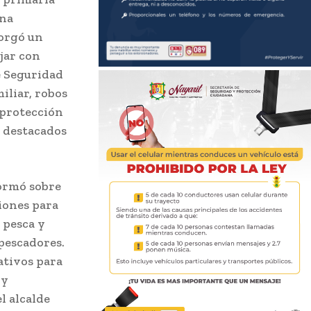
una
torgó un
jar con
e Seguridad
iliar, robos
 protección
s destacados
formó sobre
ciones para
 pesca y
 pescadores.
ativos para
 y
l alcalde