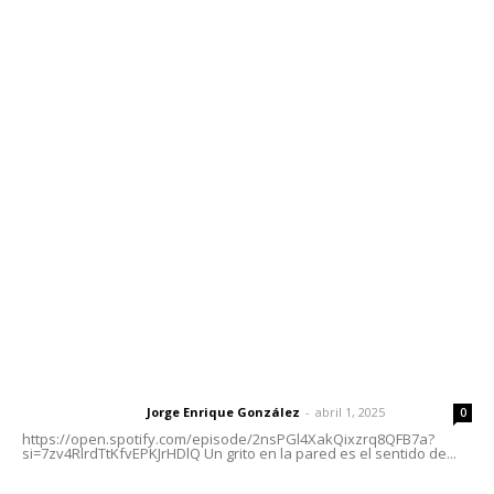
Contáctanos
meridianoredacción@gmail.com
Tels. 3112143809 | 3112103211
Oficinas Generales: Av. Independencia #355, Tepic,
Nayarit
Letras del Director
Letras del director | Un grito en la pared
Jorge Enrique González
-
abril 1, 2025
Letras del director
0
https://open.spotify.com/episode/2nsPGl4XakQixzrq8QFB7a?
si=7zv4RlrdTtKfvEPKJrHDlQ Un grito en la pared es el sentido de...