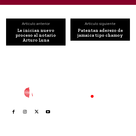
Artículo anterior
Artículo siguiente
Le inician nuevo
Patentan aderezo de
proceso al notario
jamaica tipo chamoy
Arturo Luna
Inicio
Nayarit
Nacional
Policiaca
Opinión
Deportes
Edición Impresa
Sociales
Meridiano Vallarta