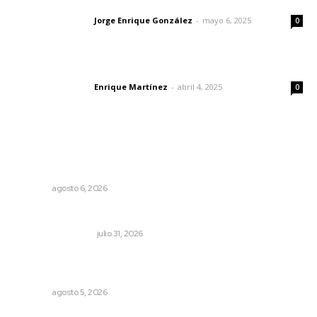
Las vacas de Huajimic
Jorge Enrique González
-
mayo 6, 2025
Letras del director
0
El peatón y la ciudad
Enrique Martínez
-
abril 4, 2025
Letras del director
0
Lo más popular
Lanzan recomendaciones para reforzar la seguridad en
comercios de Nayarit
NAYARIT
agosto 6, 2026
Resumen semanal de noticias
MONITOR POLÍTICO
julio 31, 2026
Establecen precio de garantía para ganado en
Compostela
NAYARIT
agosto 5, 2026