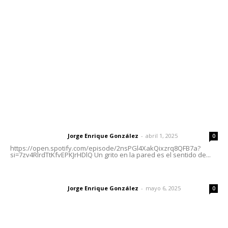
Tels. 3112143809 | 3112103211
Oficinas Generales: Av. Independencia #355, Tepic,
Nayarit
Letras del Director
Letras del director | Un grito en la pared
Jorge Enrique González
-
abril 1, 2025
Letras del director
0
https://open.spotify.com/episode/2nsPGl4XakQixzrq8QFB7a?
si=7zv4RlrdTtKfvEPKJrHDlQ Un grito en la pared es el sentido de...
Las vacas de Huajimic
Jorge Enrique González
-
mayo 6, 2025
Letras del director
0
El peatón y la ciudad