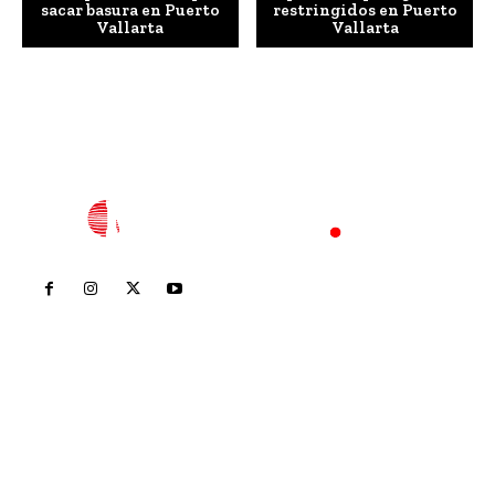
sacar basura en Puerto
restringidos en Puerto
Vallarta
Vallarta
Inicio
Nayarit
Nacional
Policiaca
Opinión
Deportes
Edición Impresa
Sociales
Meridiano Vallarta
Contáctanos
meridianoredacción@gmail.com