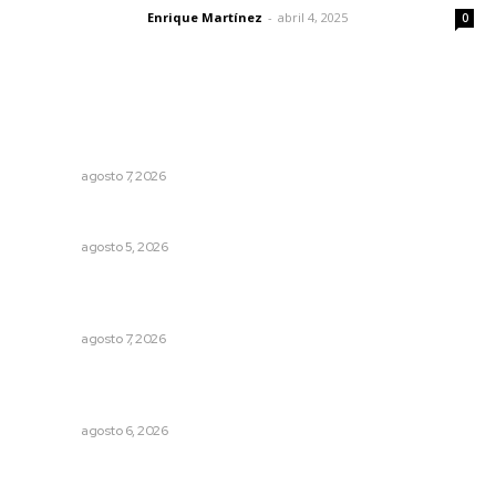
Enrique Martínez
-
abril 4, 2025
Letras del director
0
Lo más popular
Analizan potencial minero en diversas regiones del
estado
NAYARIT
agosto 7, 2026
Prohibirán celulares en escuelas de Nayarit
NAYARIT
agosto 5, 2026
Reconocen a jóvenes por impulsar proyectos
comunitarios
NAYARIT
agosto 7, 2026
Promueven descuentos en recargos y facilidades para
contratos de agua
NAYARIT
agosto 6, 2026
Buen gobierno, buen liderazgo y la amenaza de la
politiquería