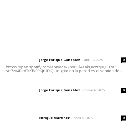
Oficinas Generales: Av. Independencia #355, Tepic,
Nayarit
Letras del Director
Letras del director | Un grito en la pared
Jorge Enrique González
-
abril 1, 2025
Letras del director
0
https://open.spotify.com/episode/2nsPGl4XakQixzrq8QFB7a?
si=7zv4RlrdTtKfvEPKJrHDlQ Un grito en la pared es el sentido de...
Las vacas de Huajimic
Jorge Enrique González
-
mayo 6, 2025
Letras del director
0
El peatón y la ciudad
Enrique Martínez
-
abril 4, 2025
Letras del director
0