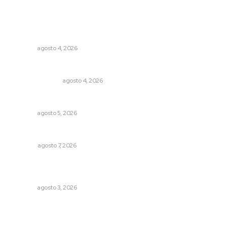
Lo más popular
Reportan buen comportamiento ciudadano durante
periodo vacacional
NAYARIT
agosto 4, 2026
Edición impresa 04 de agosto de 2026
EDICIÓN IMPRESA
agosto 4, 2026
Buscan sanar suelos cansados en el norte de Nayarit
NAYARIT
agosto 5, 2026
Las exportaciones y la inseguridad
OPINIÓN
agosto 7, 2026
Inicia construcción de Bachillerato Nacional Margarita
Maza en Nuevo Nayarit
NAYARIT
agosto 3, 2026
Archivo mensual