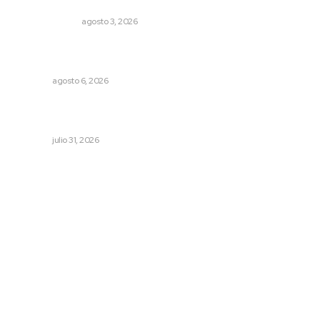
¿Son los anexos males necesarios?
LA SERPENTINA
agosto 3, 2026
Supervisan normas de calidad en establecimientos
turísticos de Tepic
NAYARIT
agosto 6, 2026
Brinda el DIF asistencia alimentaria en las Olimpiadas de
Oro 2026
NAYARIT
julio 31, 2026
Archivo mensual
agosto 2026
julio 2026
junio 2026
mayo 2026