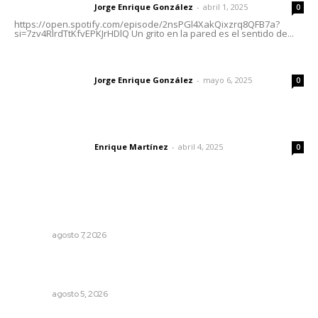
Jorge Enrique González
-
abril 1, 2025
Letras del director
0
https://open.spotify.com/episode/2nsPGl4XakQixzrq8QFB7a?
si=7zv4RlrdTtKfvEPKJrHDlQ Un grito en la pared es el sentido de...
Las vacas de Huajimic
Jorge Enrique González
-
mayo 6, 2025
Letras del director
0
El peatón y la ciudad
Enrique Martínez
-
abril 4, 2025
Letras del director
0
Lo más popular
Preparan cooperativistas zafra camaronera
NAYARIT
agosto 7, 2026
Triunfa Victorina Morales con el lenguaje milenario de
sus hilos
NAYARIT
agosto 5, 2026