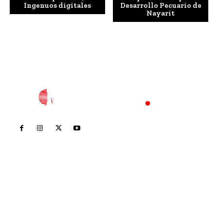
Ingenuos digitales
Desarrollo Pecuario de
Nayarit
Inicio
Nayarit
Nacional
Policiaca
Opinión
Deportes
Edición Impresa
Sociales
Meridiano Vallarta
Contáctanos
meridianoredacción@gmail.com