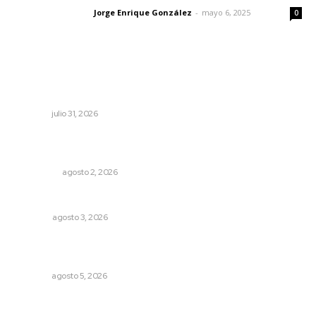
Jorge Enrique González
-
mayo 6, 2025
Letras del director
0
Lo más popular
Impulsan planeación estratégica para detonar turismo
en los municipios
NAYARIT
julio 31, 2026
Madrugada de terror en Tepic: borrachas provocan
aparatoso accidente y huye
POLICIACA
agosto 2, 2026
Las razones y los días por definir
OPINIÓN
agosto 3, 2026
Regresa guerrero de estilo Ixtlán del Río que estuvo
exhibido en el Met de Nueva York
NAYARIT
agosto 5, 2026
Impulsan competitividad turística mediante diálogo
directo en Santa María