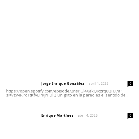
Tels. 3112143809 | 3112103211
Oficinas Generales: Av. Independencia #355, Tepic,
Nayarit
Letras del Director
Letras del director | Un grito en la pared
Jorge Enrique González
-
abril 1, 2025
Letras del director
0
https://open.spotify.com/episode/2nsPGl4XakQixzrq8QFB7a?
si=7zv4RlrdTtKfvEPKJrHDlQ Un grito en la pared es el sentido de...
El peatón y la ciudad
Enrique Martínez
-
abril 4, 2025
Letras del director
0
Las vacas de Huajimic