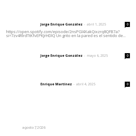
Letras del director | Un grito en la pared
Jorge Enrique González
-
abril 1, 2025
Letras del director
0
https://open.spotify.com/episode/2nsPGl4XakQixzrq8QFB7a?
si=7zv4RlrdTtKfvEPKJrHDlQ Un grito en la pared es el sentido de...
Las vacas de Huajimic
Jorge Enrique González
-
mayo 6, 2025
Letras del director
0
El peatón y la ciudad
Enrique Martínez
-
abril 4, 2025
Letras del director
0
Lo más popular
Inauguran espacio de lectura y bebeteca en centro
femenil
NAYARIT
agosto 7, 2026