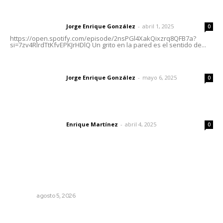
Letras del director | Un grito en la pared
Jorge Enrique González
-
abril 1, 2025
Letras del director
0
https://open.spotify.com/episode/2nsPGl4XakQixzrq8QFB7a?
si=7zv4RlrdTtKfvEPKJrHDlQ Un grito en la pared es el sentido de...
Las vacas de Huajimic
Jorge Enrique González
-
mayo 6, 2025
Letras del director
0
El peatón y la ciudad
Enrique Martínez
-
abril 4, 2025
Letras del director
0
Lo más popular
Recuperan milenario sello ritual de la cultura Aztatlán en
Nayarit
NAYARIT
agosto 5, 2026
Preparan la Feria de Regreso a Clases