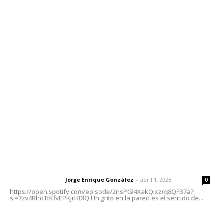
Contáctanos
meridianoredacción@gmail.com
Tels. 3112143809 | 3112103211
Oficinas Generales: Av. Independencia #355, Tepic,
Nayarit
Letras del Director
Letras del director | Un grito en la pared
Jorge Enrique González
-
abril 1, 2025
Letras del director
0
https://open.spotify.com/episode/2nsPGl4XakQixzrq8QFB7a?
si=7zv4RlrdTtKfvEPKJrHDlQ Un grito en la pared es el sentido de...
Las vacas de Huajimic