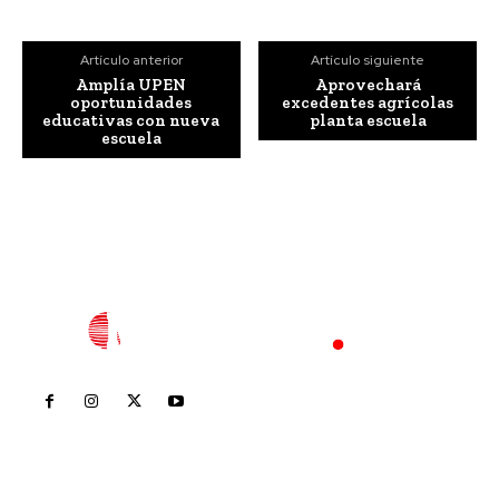
Artículo anterior
Artículo siguiente
Amplía UPEN
Aprovechará
oportunidades
excedentes agrícolas
educativas con nueva
planta escuela
escuela
Inicio
Nayarit
Nacional
Policiaca
Opinión
Deportes
Edición Impresa
Sociales
Meridiano Vallarta