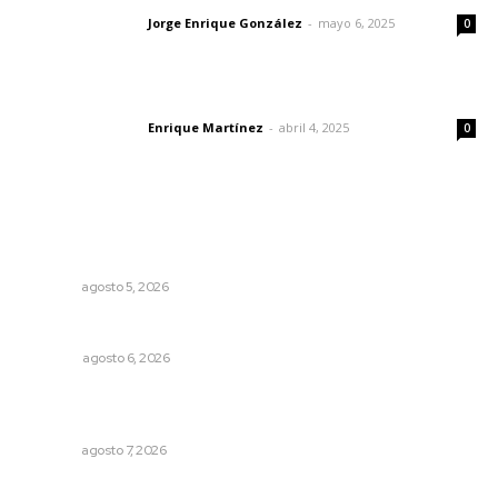
Jorge Enrique González
-
mayo 6, 2025
Letras del director
0
El peatón y la ciudad
Enrique Martínez
-
abril 4, 2025
Letras del director
0
Lo más popular
Perdió todo por las drogas, pero logró recuperar a su
familia
NAYARIT
agosto 5, 2026
El ’68 y evolución de la democracia
OPINIÓN
agosto 6, 2026
Impulsan vocaciones tecnológicas mediante ciencia de
datos y robótica
NAYARIT
agosto 7, 2026
Madrugada de terror en Tepic: borrachas provocan