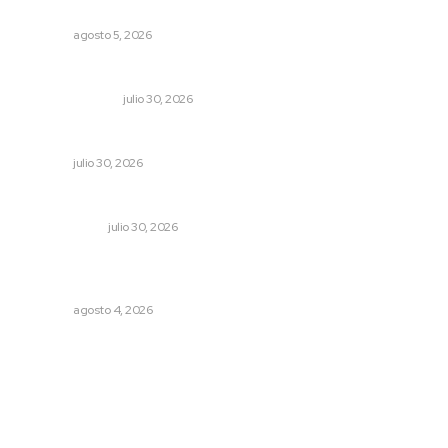
Cetina
NAYARIT
agosto 5, 2026
Edición impresa 30 de julio de 2026
EDICIÓN IMPRESA
julio 30, 2026
La muerte que da vida
NAYARIT
julio 30, 2026
El reflector no se apaga
OTRAS VOCES
julio 30, 2026
Fomentan salud integral mediante cultura de la
lactancia materna
NAYARIT
agosto 4, 2026
Archivo mensual
agosto 2026