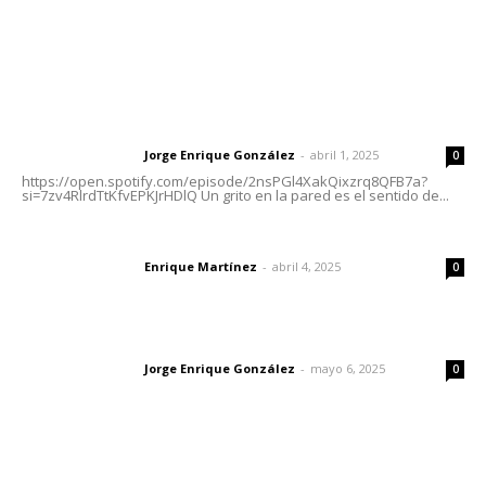
Letras del Director
Letras del director | Un grito en la pared
Jorge Enrique González
-
abril 1, 2025
Letras del director
0
https://open.spotify.com/episode/2nsPGl4XakQixzrq8QFB7a?
si=7zv4RlrdTtKfvEPKJrHDlQ Un grito en la pared es el sentido de...
El peatón y la ciudad
Enrique Martínez
-
abril 4, 2025
Letras del director
0
Las vacas de Huajimic
Jorge Enrique González
-
mayo 6, 2025
Letras del director
0
Lo más popular
Destinarán más de 152 millones de pesos en becas Rita