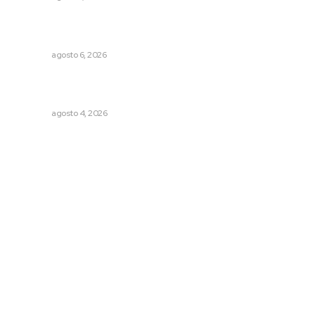
Buscan asegurar precio competitivo para el arroz
nayarita
NAYARIT
agosto 6, 2026
Fomentan salud integral mediante cultura de la
lactancia materna
NAYARIT
agosto 4, 2026
Archivo mensual
agosto 2026
julio 2026
junio 2026
mayo 2026
abril 2026
marzo 2026