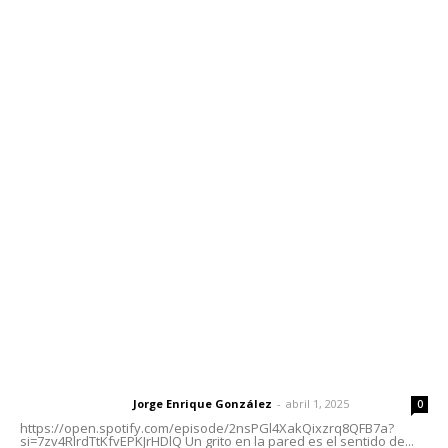
Edición Impresa
Sociales
Meridiano Vallarta
Contáctanos
meridianoredacción@gmail.com
Tels. 3112143809 | 3112103211
Oficinas Generales: Av. Independencia #355, Tepic,
Nayarit
Letras del Director
Letras del director | Un grito en la pared
Jorge Enrique González
-
abril 1, 2025
Letras del director
0
https://open.spotify.com/episode/2nsPGl4XakQixzrq8QFB7a?
si=7zv4RlrdTtKfvEPKJrHDlQ Un grito en la pared es el sentido de...