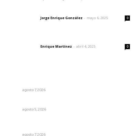
Las vacas de Huajimic
Jorge Enrique González
-
mayo 6, 2025
Letras del director
0
El peatón y la ciudad
Enrique Martínez
-
abril 4, 2025
Letras del director
0
Lo más popular
Recupera la CONDUSEF 17.8 millones de pesos a favor
de usuarios financieros
NAYARIT
agosto 7, 2026
Alertan de ciberdelincuentes a través de QR falsos
NAYARIT
agosto 5, 2026
Reconocen a jóvenes por impulsar proyectos
comunitarios
NAYARIT
agosto 7, 2026