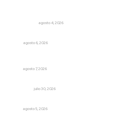
Lo más popular
Edición impresa 04 de agosto de 2026
EDICIÓN IMPRESA
agosto 4, 2026
Probables resultados en gubernaturas
OPINIÓN
agosto 6, 2026
Reconocen a jóvenes por impulsar proyectos
comunitarios
NAYARIT
agosto 7, 2026
Los límites del soberano
OTRAS VOCES
julio 30, 2026
Prohibirán celulares en escuelas de Nayarit
NAYARIT
agosto 5, 2026
Archivo mensual