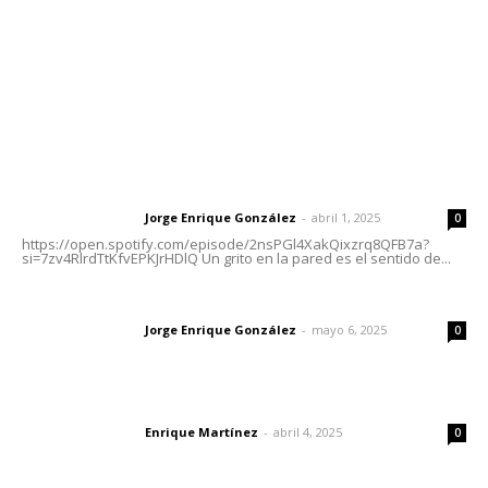
Oficinas Generales: Av. Independencia #355, Tepic,
Nayarit
Letras del Director
Letras del director | Un grito en la pared
Jorge Enrique González
-
abril 1, 2025
Letras del director
0
https://open.spotify.com/episode/2nsPGl4XakQixzrq8QFB7a?
si=7zv4RlrdTtKfvEPKJrHDlQ Un grito en la pared es el sentido de...
Las vacas de Huajimic
Jorge Enrique González
-
mayo 6, 2025
Letras del director
0
El peatón y la ciudad
Enrique Martínez
-
abril 4, 2025
Letras del director
0