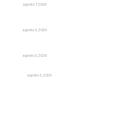
OPINIÓN
agosto 7, 2026
Advierten inconsistencia en reparación del daño por
delito de corrupción de menores
NAYARIT
agosto 3, 2026
Inicia construcción de Bachillerato Nacional Margarita
Maza en Nuevo Nayarit
NAYARIT
agosto 3, 2026
Eliminan delincuente en Bahía de Banderas
POLICIACA
agosto 3, 2026
Archivo mensual
agosto 2026
julio 2026
junio 2026