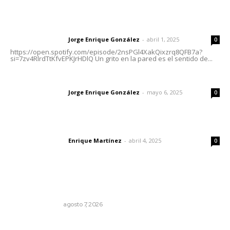
Letras del director | Un grito en la pared
Jorge Enrique González
-
abril 1, 2025
Letras del director
0
https://open.spotify.com/episode/2nsPGl4XakQixzrq8QFB7a?
si=7zv4RlrdTtKfvEPKJrHDlQ Un grito en la pared es el sentido de...
Las vacas de Huajimic
Jorge Enrique González
-
mayo 6, 2025
Letras del director
0
El peatón y la ciudad
Enrique Martínez
-
abril 4, 2025
Letras del director
0
Lo más popular
Edición impresa 08 de agosto de 2026
EDICIÓN IMPRESA
agosto 7, 2026
Las exportaciones y la inseguridad