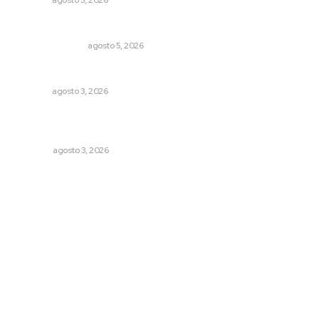
Edición impresa 05 de agosto de 2026
EDICIÓN IMPRESA
agosto 5, 2026
Brillan la cultura y gastronomía de origen en California
NAYARIT
agosto 3, 2026
El ser humano ―vivo y difunto― es como un soplo,
como una sombra que pasa
OPINIÓN
agosto 3, 2026
Archivo mensual
agosto 2026
julio 2026
junio 2026
mayo 2026