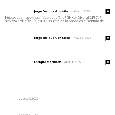
Letras del director | Un grito en la pared
Jorge Enrique González
-
abril 1, 2025
Letras del director
0
https://open.spotify.com/episode/2nsPGl4XakQixzrq8QFB7a?
si=7zv4RlrdTtKfvEPKJrHDlQ Un grito en la pared es el sentido de...
Las vacas de Huajimic
Jorge Enrique González
-
mayo 6, 2025
Letras del director
0
El peatón y la ciudad
Enrique Martínez
-
abril 4, 2025
Letras del director
0
Lo más popular
Impulsan vocaciones tecnológicas mediante ciencia de
datos y robótica
NAYARIT
agosto 7, 2026
Nacen venados cola blanca en Parque Tachií
NAYARIT
agosto 5, 2026