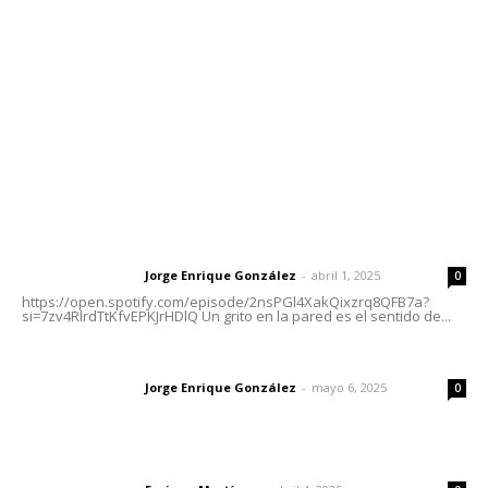
Tels. 3112143809 | 3112103211
Oficinas Generales: Av. Independencia #355, Tepic,
Nayarit
Letras del Director
Letras del director | Un grito en la pared
Jorge Enrique González
-
abril 1, 2025
Letras del director
0
https://open.spotify.com/episode/2nsPGl4XakQixzrq8QFB7a?
si=7zv4RlrdTtKfvEPKJrHDlQ Un grito en la pared es el sentido de...
Las vacas de Huajimic
Jorge Enrique González
-
mayo 6, 2025
Letras del director
0
El peatón y la ciudad