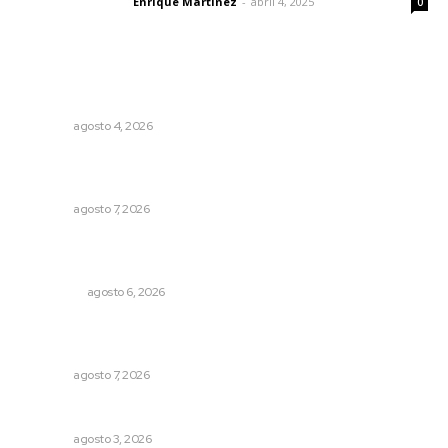
Enrique Martínez
-
abril 4, 2025
Letras del director
0
Lo más popular
Llueve menos durante inicio de temporal
NAYARIT
agosto 4, 2026
Impulsan vocaciones tecnológicas mediante ciencia de
datos y robótica
NAYARIT
agosto 7, 2026
Cobertura de viaje: todo lo que necesitas saber antes
de partir
NACIONAL
agosto 6, 2026
Reconocen a jóvenes por impulsar proyectos
comunitarios
NAYARIT
agosto 7, 2026
Entregan nuevo domo escolar en San Juan de Abajo
NAYARIT
agosto 3, 2026