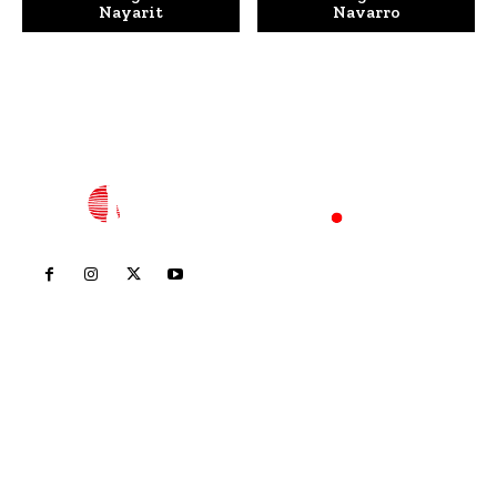
Nayarit
Navarro
Inicio
Nayarit
Nacional
Policiaca
Opinión
Deportes
Edición Impresa
Sociales
Meridiano Vallarta
Contáctanos
meridianoredacción@gmail.com