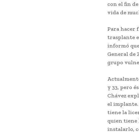
con el fin d
vida de muc
Para hacer f
trasplante e
informó que 
General de Z
grupo vulne
Actualmente,
y 33, pero é
Chávez expli
el implante.
tiene la lic
quien tiene 
instalarlo, c