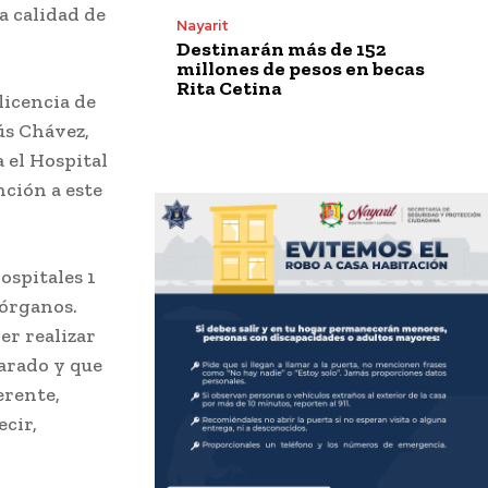
a calidad de
Nayarit
Destinarán más de 152
millones de pesos en becas
Rita Cetina
licencia de
ús Chávez,
 el Hospital
nción a este
ospitales 1
 órganos.
er realizar
parado y que
erente,
ecir,