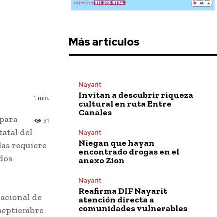
Más artículos
Nayarit
Invitan a descubrir riqueza
1
min.
cultural en ruta Entre
Canales
 para
31
tatal del
Nayarit
Niegan que hayan
las requiere
encontrado drogas en el
dos
anexo Zion
Nayarit
Reafirma DIF Nayarit
Nacional de
atención directa a
comunidades vulnerables
 septiembre