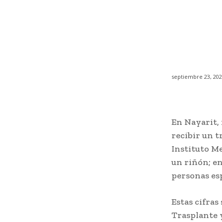
septiembre 23, 20
En Nayarit, 
recibir un t
Instituto Me
un riñón; e
personas es
Estas cifras
Trasplante 