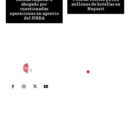
abogado por
millones de botellas en
cuestionadas
Nayarit
operaciones en agravio
del FIBBA
Inicio
Nayarit
Nacional
Policiaca
Opinión
Deportes
Edición Impresa
Sociales
Meridiano Vallarta
Contáctanos