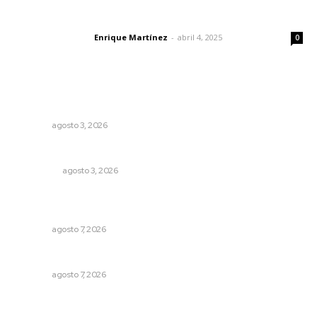
El peatón y la ciudad
Enrique Martínez
-
abril 4, 2025
Letras del director
0
Lo más popular
Fortalecen infraestructura de salud
NAYARIT
agosto 3, 2026
Eliminan delincuente en Bahía de Banderas
POLICIACA
agosto 3, 2026
Impulsan detección de cáncer cervicouterino con
unidades móviles de salud
NAYARIT
agosto 7, 2026
Culmina El Molino liquidación productores de caña
NAYARIT
agosto 7, 2026
Capacitan para respaldar la lactancia materna