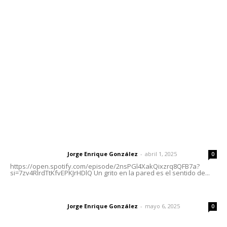
meridianoredacción@gmail.com
Tels. 3112143809 | 3112103211
Oficinas Generales: Av. Independencia #355, Tepic,
Nayarit
Letras del Director
Letras del director | Un grito en la pared
Jorge Enrique González
-
abril 1, 2025
Letras del director
0
https://open.spotify.com/episode/2nsPGl4XakQixzrq8QFB7a?
si=7zv4RlrdTtKfvEPKJrHDlQ Un grito en la pared es el sentido de...
Las vacas de Huajimic
Jorge Enrique González
-
mayo 6, 2025
Letras del director
0