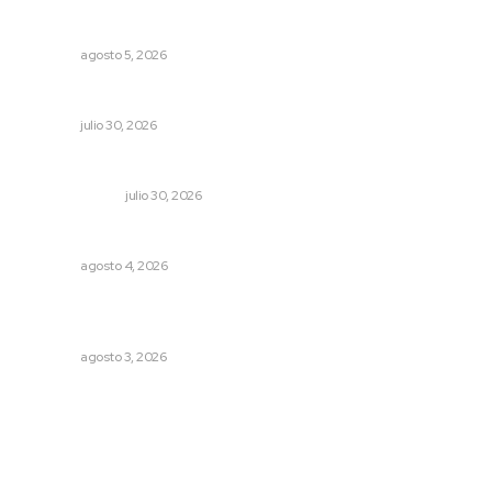
Destinarán más de 152 millones de pesos en becas Rita
Cetina
NAYARIT
agosto 5, 2026
Condena PRI Nayarit censura a Alejandro Moreno
NAYARIT
julio 30, 2026
“Emboscada psicológica”
LA SERPENTINA
julio 30, 2026
Invitan a descubrir riqueza cultural en ruta Entre Canales
NAYARIT
agosto 4, 2026
Advierten inconsistencia en reparación del daño por
delito de corrupción de menores
NAYARIT
agosto 3, 2026
Archivo mensual