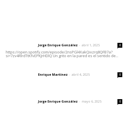
Letras del Director
Letras del director | Un grito en la pared
Jorge Enrique González
-
abril 1, 2025
Letras del director
0
https://open.spotify.com/episode/2nsPGl4XakQixzrq8QFB7a?
si=7zv4RlrdTtKfvEPKJrHDlQ Un grito en la pared es el sentido de...
El peatón y la ciudad
Enrique Martínez
-
abril 4, 2025
Letras del director
0
Las vacas de Huajimic
Jorge Enrique González
-
mayo 6, 2025
Letras del director
0
Lo más popular