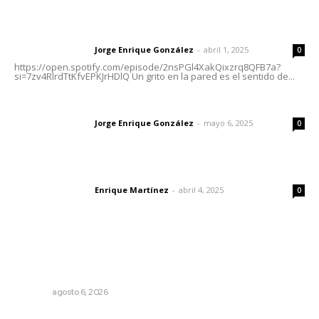
Letras del director | Un grito en la pared
Jorge Enrique González
-
abril 1, 2025
Letras del director
0
https://open.spotify.com/episode/2nsPGl4XakQixzrq8QFB7a?
si=7zv4RlrdTtKfvEPKJrHDlQ Un grito en la pared es el sentido de...
Las vacas de Huajimic
Jorge Enrique González
-
mayo 6, 2025
Letras del director
0
El peatón y la ciudad
Enrique Martínez
-
abril 4, 2025
Letras del director
0
Lo más popular
Promueven descuentos en recargos y facilidades para
contratos de agua
NAYARIT
agosto 6, 2026
Edición impresa 05 de agosto de 2026