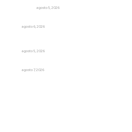
EDICIÓN IMPRESA
agosto 5, 2026
Plantarán en Nayarit miles de árboles
NAYARIT
agosto 6, 2026
Garantizan acceso a seguridad social para productores
del campo
NAYARIT
agosto 5, 2026
Preparan cooperativistas zafra camaronera
NAYARIT
agosto 7, 2026
Archivo mensual
agosto 2026
julio 2026
junio 2026