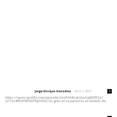
Contáctanos
meridianoredacción@gmail.com
Tels. 3112143809 | 3112103211
Oficinas Generales: Av. Independencia #355, Tepic,
Nayarit
Letras del Director
Letras del director | Un grito en la pared
Jorge Enrique González
-
abril 1, 2025
Letras del director
0
https://open.spotify.com/episode/2nsPGl4XakQixzrq8QFB7a?
si=7zv4RlrdTtKfvEPKJrHDlQ Un grito en la pared es el sentido de...
Las vacas de Huajimic