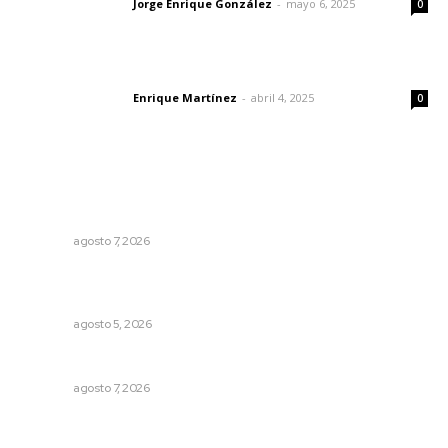
Jorge Enrique González
-
mayo 6, 2025
Letras del director
0
El peatón y la ciudad
Enrique Martínez
-
abril 4, 2025
Letras del director
0
Lo más popular
Fortalecen bienestar social con brigadas integrales en
Tecuala
NAYARIT
agosto 7, 2026
Garantizan acceso a seguridad social para productores
del campo
NAYARIT
agosto 5, 2026
Honran el legado del maestro Mariano Valadez Navarro
NAYARIT
agosto 7, 2026
Refuerzan operativos de seguridad para garantizar la
tranquilidad ciudadana