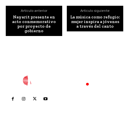
Artículo anterior
Artículo siguiente
Nayarit presente en
La música como refugio:
acto conmemorativo
mujer inspira a jóvenes
por proyecto de
a través del canto
gobierno
Inicio
Nayarit
Nacional
Policiaca
Opinión
Deportes
Edición Impresa
Sociales
Meridiano Vallarta