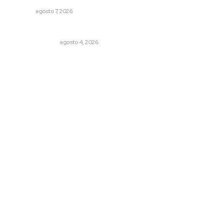
NAYARIT
agosto 7, 2026
Edición impresa 04 de agosto de 2026
EDICIÓN IMPRESA
agosto 4, 2026
Archivo mensual
agosto 2026
julio 2026
junio 2026
mayo 2026
abril 2026
marzo 2026
© 2024 Meridiano.mx - Todos los derechos reservados